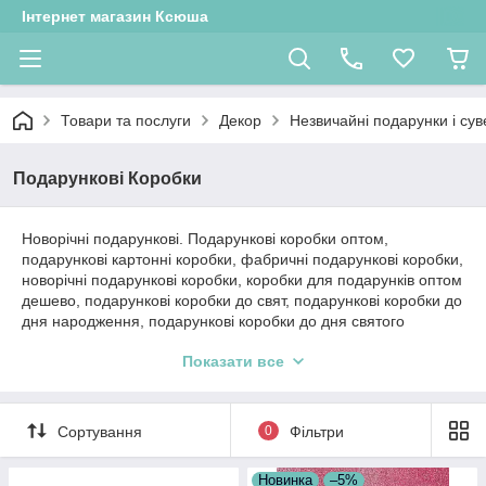
Інтернет магазин Ксюша
Товари та послуги
Декор
Незвичайні подарунки і сув
Подарункові Коробки
Новорічні подарункові. Подарункові коробки оптом,
подарункові картонні коробки, фабричні подарункові коробки,
новорічні подарункові коробки, коробки для подарунків оптом
дешево, подарункові коробки до свят, подарункові коробки до
дня народження, подарункові коробки до дня святого
валентина, подарункові коробки для жінок, подарункові
Показати все
коробки для чоловіків, коробки для подарунків дитячі,
подарункові коробки до дня 8 березня, подарункові коробки
до будь-якого свята, якісні подарункові коробки, щільні
подарункові коробки, картонні подарункові коробки,
Сортування
0
Фільтри
подарункові коробки на магніті, складні подарункові коробки.
Новинка
–5%