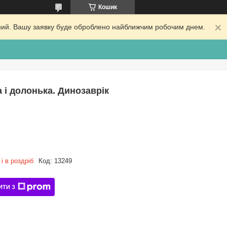
Кошик
ідний. Вашу заявку буде оброблено найближчим робочим днем.
а і долонька. Динозаврік
і в роздріб
Код:
13249
ИТИ З