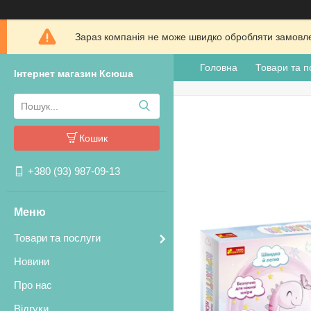
Зараз компанія не може швидко обробляти замовлен
Головна
Товари та п
Інтернет магазин Ксюша
Кошик
+380 (93) 987-09-13
Товари та послуги
Новини
Про нас
Відгуки