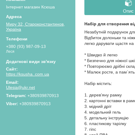
Інтернет магазин Ксюша
Опис
Набір для створення ві
Миру 32, Староконстантинов,
Україна
Незабутній подарунок дл
Відбиток долоньки та ніж
легко дарувати щастя на 
+380 (93) 987-09-13
Леся
* Швидко й легко
* Безпечно для ніжної шк
* Повторюємо дрібні скл
* Малюк росте, а пам`ять
https://ksusha..com.ua
Набір містить:
Ulesia@ukr.net
1. дерев’яну рамку
+380939870913
2. картонні вставки в рам
+380939870913
3. мідний дріт
4. модельний гель
5. детальну інструкцію
6. пластикову тарілку
7. гіпс