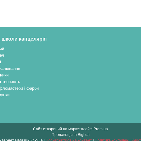
 школи канцелярія
ий
еч
і
малювання
ники
 творчість
, фломастери і фарби
рунки
Сайт створений на маркетплейсі
Prom.ua
Продавець на Bigl.ua
Інтернет магазин Ксюша |
Поскаржитися на контент
|
Політика конфіденційност