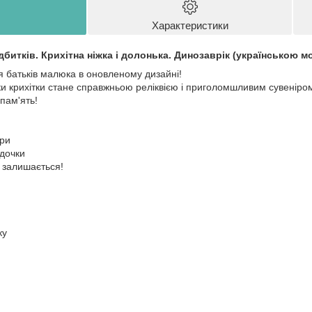
Характеристики
дбитків. Крихітна ніжка і долонька. Динозаврік (українською 
я батьків малюка в оновленому дизайні!
ки крихітки стане справжньою реліквією і приголомшливим сувеніром
пам'ять!
іри
адочки
 залишається!
ку