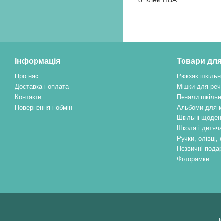
8. клей ПВА.
Інформація
Товари для
Про нас
Рюкзак шкільн
Доставка і оплата
Мішки для реч
Контакти
Пенали шкільн
Повернення і обмін
Альбоми для 
Шкільні щоден
Школа і дитяча
Ручки, олівці
Незвичні пода
Фоторамки