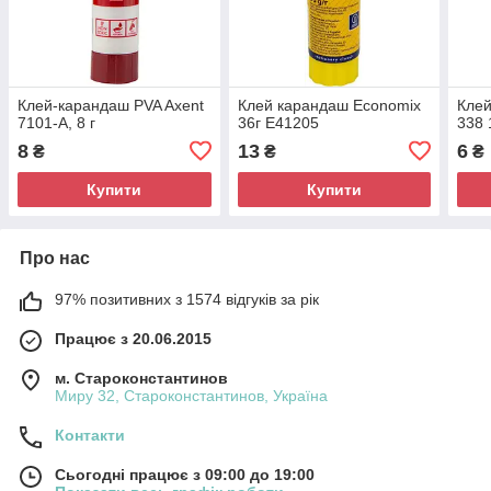
Клей-карандаш PVA Axent
Клей карандаш Economix
Клей
7101-A, 8 г
36г E41205
338 
8
13
6
₴
₴
₴
Купити
Купити
Про нас
97% позитивних з 1574 відгуків за рік
Працює з 20.06.2015
м. Староконстантинов
Миру 32, Староконстантинов, Україна
Контакти
Сьогодні працює з 09:00 до 19:00