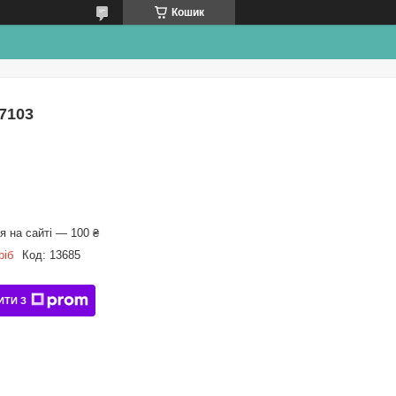
Кошик
 7103
 на сайті — 100 ₴
ріб
Код:
13685
ИТИ З