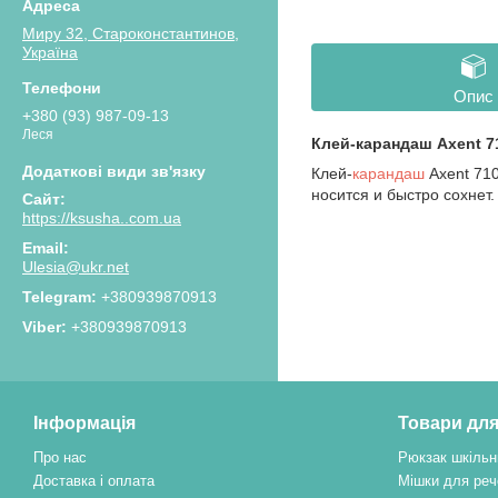
Миру 32, Староконстантинов,
Україна
Опис
+380 (93) 987-09-13
Леся
Клей-карандаш Axent 71
Клей-
карандаш
Axent 71
носится и быстро сохнет.
https://ksusha..com.ua
Ulesia@ukr.net
+380939870913
+380939870913
Інформація
Товари для
Про нас
Рюкзак шкільн
Доставка і оплата
Мішки для реч