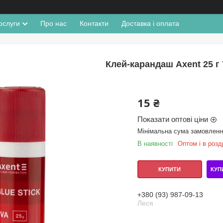
ослуги
Про нас
Контакти
Доставка і оплата
Клей-карандаш Axent 25 г
15 ₴
Показати оптові ціни
Мінімальна сума замовлення
В наявності
Оптом і в розд
КУП
КУПИТИ
+380 (93) 987-09-13
Леся