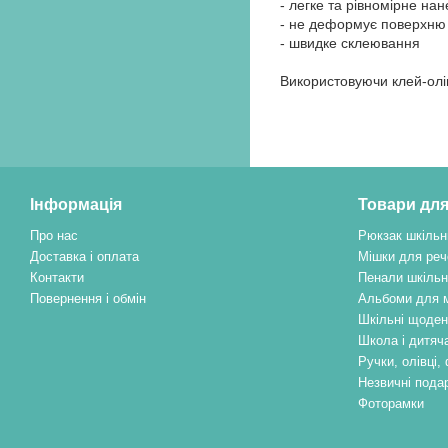
- легке та рівномірне на
- не деформує поверхню
- швидке склеювання
Використовуючи клей-олів
Інформація
Товари для
Про нас
Рюкзак шкільн
Доставка і оплата
Мішки для реч
Контакти
Пенали шкільн
Повернення і обмін
Альбоми для 
Шкільні щоден
Школа і дитяча
Ручки, олівці
Незвичні пода
Фоторамки