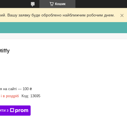
Кошик
ідний. Вашу заявку буде оброблено найближчим робочим днем.
iffy
 на сайті — 100 ₴
і в роздріб
Код:
13695
ИТИ З