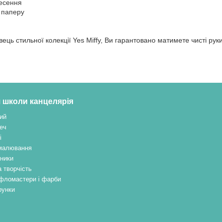
несення
 паперу
ець стильної колекції Yes Miffy, Ви гарантовано матимете чисті рук
 школи канцелярія
ий
еч
і
малювання
ники
 творчість
, фломастери і фарби
рунки