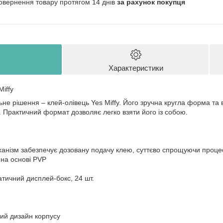
овернення товару протягом 14 днів
за рахунок покупця
Характеристики
Miffy
ьне рішення – клей-олівець Yes Miffy. Його зручна кругла форма та
 Практичний формат дозволяє легко взяти його із собою.
ханізм забезпечує дозовану подачу клею, суттєво спрощуючи проце
 на основі PVP
атичний дисплей-бокс, 24 шт.
ий дизайн корпусу