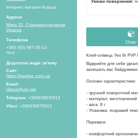
п
Інтернет магазин Ксюша
Миру 32, Староконстантинов,
Україна
Опис
+380 (93) 987-09-13
Леся
Клей-олівець Yes 8г PVP 
Відкрийте для себе ідеал
залишать вас байдужими.
https://ksusha..com.ua
Основні характеристики:
Ulesia@ukr.net
- зручний поворотний ме
+380939870913
- матеріал: виготовлений
- вага: 8 г
+380939870913
- Упаковка: яскравий тем
Переваги:
- комфортний ергономічн