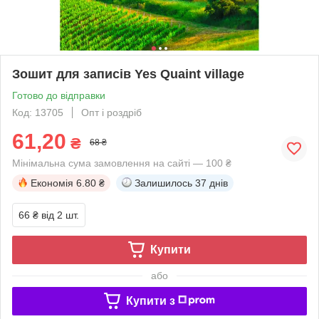
Зошит для записів Yes Quaint village
Готово до відправки
Код: 13705
Опт і роздріб
61,20
₴
68 ₴
Мінімальна сума замовлення на сайті — 100 ₴
Економія
6.80 ₴
Залишилось
37 днів
66 ₴
від 2 шт.
Купити
або
Купити з