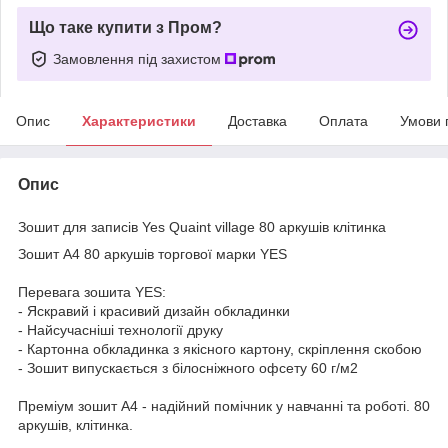
Що таке купити з Пром?
Замовлення під захистом
Опис
Характеристики
Доставка
Оплата
Умови 
Опис
Зошит для записів Yes Quaint village 80 аркушів клітинка
Зошит А4 80 аркушів торгової марки YES
Перевага зошита YES:
- Яскравий і красивий дизайн обкладинки
- Найсучасніші технології друку
- Картонна обкладинка з якісного картону, скріплення скобою
- Зошит випускається з білосніжного офсету 60 г/м2
Преміум зошит А4 - надійний помічник у навчанні та роботі. 80
аркушів, клітинка.