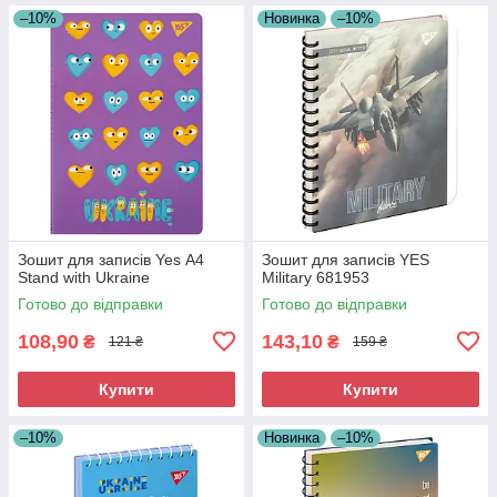
–10%
Новинка
–10%
Зошит для записів Yes А4
Зошит для записів YES
Stand with Ukraine
Military 681953
Готово до відправки
Готово до відправки
108,90
143,10
₴
₴
121 ₴
159 ₴
Купити
Купити
–10%
Новинка
–10%