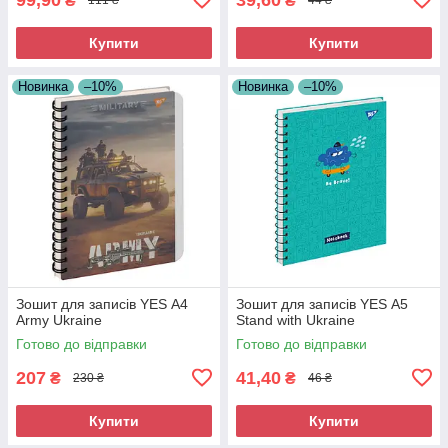
₴
₴
111 ₴
44 ₴
Купити
Купити
Новинка
–10%
Новинка
–10%
Зошит для записів YES А4
Зошит для записів YES А5
Army Ukraine
Stand with Ukraine
Готово до відправки
Готово до відправки
207
41,40
₴
₴
230 ₴
46 ₴
Купити
Купити