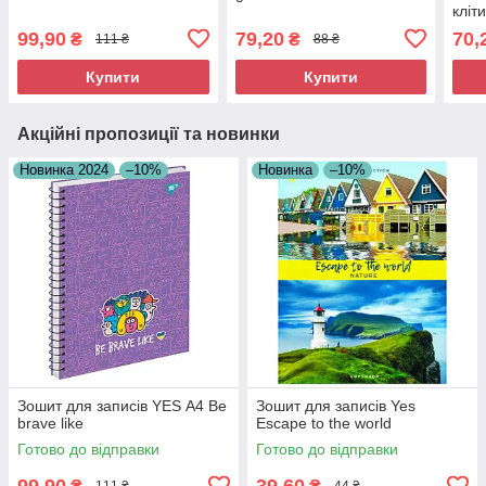
кліт
99,90
79,20
70,
₴
₴
111 ₴
88 ₴
Купити
Купити
Акційні пропозиції та новинки
Новинка 2024
–10%
Новинка
–10%
Зошит для записів YES А4 Be
Зошит для записів Yes
brave like
Escape to the world
Готово до відправки
Готово до відправки
99,90
39,60