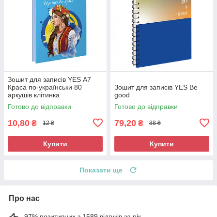
Зошит для записів YES А7
Краса по-українськи 80
Зошит для записів YES Be
аркушів клітинка
good
Готово до відправки
Готово до відправки
10,80
79,20
₴
₴
12 ₴
88 ₴
Купити
Купити
Показати ще
Про нас
97% позитивних з 1589 відгуків за рік