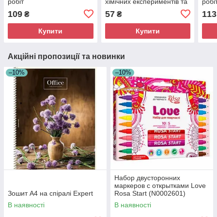
робіт
хімічних експериментів та
робі
розрахункових задач
Ріве
109
57
113
₴
₴
про
Купити
Купити
Акційні пропозиції та новинки
–10%
–10%
Набор двусторонних
маркеров с открытками Love
Зошит А4 на спіралі Expert
Rosa Start (N0002601)
В наявності
В наявності