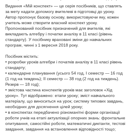
Видання «Мій конспект» — це серія посібників, що ставлять
за мету надати допомогу вчителеві в підготовці до уроку.
Автор пропонує базову основу, використовуючи яку, кожен
учитель може створити власний конспект уроку.
Пропонований посібник призначений для вчителів, які
викладають алгебру і початки аналізу в 11 класі (рівень
стандарту). У посібнику враховані зміни до навчальних
програм, чинні з 1 вересня 2018 року.
Посібник містить:
• розробки уроків алгебри і початків аналізу в 11 класі рівень
стандарту;
• календарне планування (усього 54 год, І семестр — 16 год
(1 год на тиждень); ІІ семестр — 38 год (2 год на тиждень).
Резерв — 18 год);
• змістова частина конспектів уроків має заголовок «Хід
уроку». Тут відображено: етапи уроку; зміст навчального
матеріалу, що виноситься на урок; систему типових завдань,
необхідних для досягнення цілей уроку;
• в конспектах передбачено різноманітні форми організації
роботи учнів на етапі актуалізації опорних знань: фронтальне
опитування, самостійні роботи, математичні диктанти, тестові
завдання, завдання на встановлення відповідності тощо;