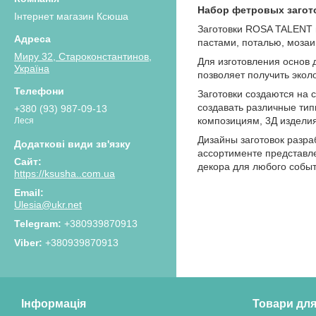
Набор фетровых заготов
Інтернет магазин Ксюша
Заготовки ROSA TALENT 
пастами, поталью, мозаи
Миру 32, Староконстантинов,
Для изготовления основ
Україна
позволяет получить экол
Заготовки создаются на 
создавать различные тип
+380 (93) 987-09-13
композициям, 3Д издели
Леся
Дизайны заготовок разра
ассортименте представле
декора для любого событ
https://ksusha..com.ua
Ulesia@ukr.net
+380939870913
+380939870913
Інформація
Товари для