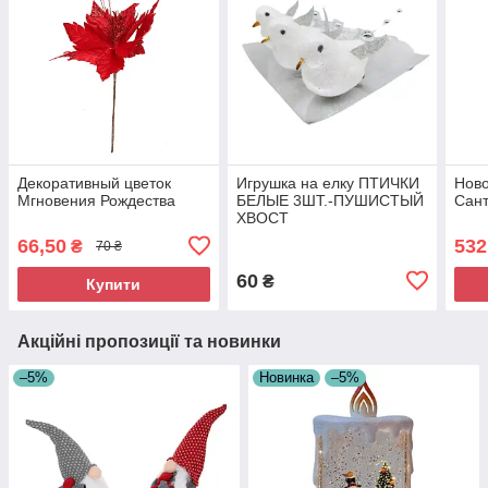
Декоративный цветок
Игрушка на елку ПТИЧКИ
Нов
Мгновения Рождества
БЕЛЫЕ 3ШТ.-ПУШИСТЫЙ
Сант
ХВОСТ
66,50
532
₴
70 ₴
60
₴
Купити
Акційні пропозиції та новинки
–5%
Новинка
–5%