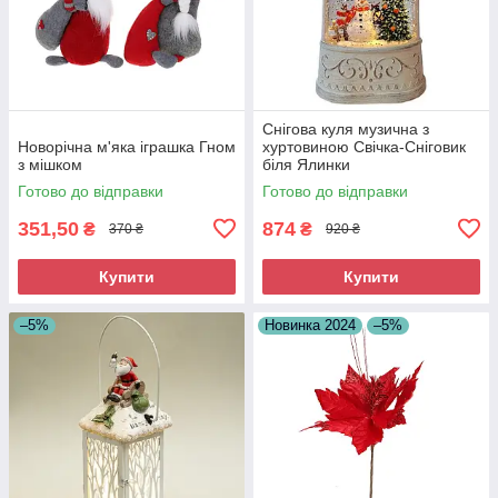
Снігова куля музична з
Новорічна м'яка іграшка Гном
хуртовиною Свічка-Сніговик
з мішком
біля Ялинки
Готово до відправки
Готово до відправки
351,50
874
₴
₴
370 ₴
920 ₴
Купити
Купити
–5%
Новинка 2024
–5%