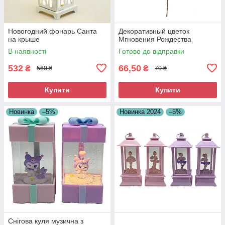
Новогодний фонарь Санта
Декоративный цветок
на крыше
Мгновения Рождества
В наявності
Готово до відправки
532
66,50
₴
₴
560 ₴
70 ₴
Купити
Купити
Новинка
–5%
Новинка 2024
–5%
Снігова куля музична з