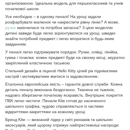
організованою. Ідеальна модель для першокласників та учнів
початкової школи.
Усе необхідне – в одному пеналі! На уроці задали
розфарбувати малюнок чи накреслити рівну лінію? А може,
ручка
закінчилася та потрібна запасна? З цією моделлю
дитині завжди буде легко зорієнтуватися на уроці, швидко
знайти потрібний предмет і легко впоратися із будь-яким
завданням.
У пеналі легко підтримувати порядок. Ручки, олівці, лінійка,
гумка і точилка: кожен предмет буде на своєму місці, акуратно
закріплений еластичною тасьмою.
Стильний дизайн в ліцензії Hello Kitty цілий рік підніматиме
настрій і мотивуватиме вчитися із задоволенням.
Еталонна європейська якість – гарантія довгої служби. Кожна
деталь пеналу виконана бездоганно. Тканина не тьмяніє,
надовго зберігаючи початкову яскравість. Внутрішнє покриття
ПВХ легко чистити. Пенали Kite готові до насиченого
шкільного графіка, чудово справляються із частими
відкриттями-закриттями на кожному уроці.
Бренд Kite — визнаний лідер у світі рюкзаків та шкільних
аксесуарів, який щороку отримує найпрестижніші нагороди: