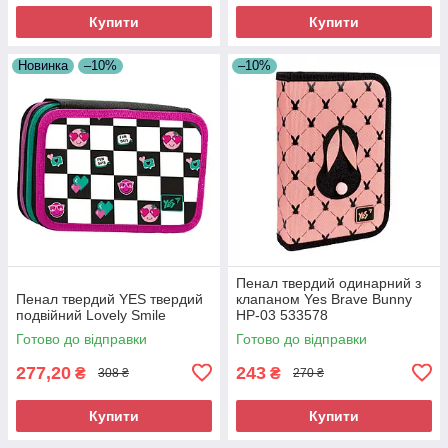
Купити
Купити
Новинка
–10%
–10%
Пенал твердий одинарний з
Пенал твердий YES твердий
клапаном Yes Brave Bunny
подвійний Lovely Smile
HP-03 533578
Готово до відправки
Готово до відправки
277,20
243
₴
₴
308 ₴
270 ₴
Купити
Купити