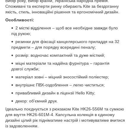
Вибір року, Вибір країни, Українська народна премія.
Споживачі та експерти ринку обирають Kite за бездоганну
якість, стиль, інноваційні рішення та ергономічний дизайн.
Особливості:
2 місткі відділення – щоб все необхідне завжди було
під рукою;
резинки для фіксації канцелярського приладдя на 32
предмети – для порядку всередині пеналу;
розмір: водночас компактний та дуже місткий;
міцні матеріали та надійна фурнітура – гарантія
довгої служби;
матеріал зовні – міцний зносостійкий поліестер;
внутрішнє ПВХ-оздоблення – легко чиститься;
привабливий дизайн в ліцензії Hello Kitty;
декор: об’ємний друк.
Ідеально поєднується з рюкзаком Kite HK26-556M та сумкою
для взуття HK26-601M-4. Капсульна колекція в єдиному
дизайні цілий рік підніматиме настрій і мотивуватиме вчитися
із задоволенням.