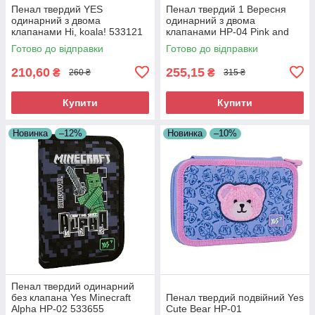
Пенал твердий YES
Пенал твердий 1 Вересня
одинарний з двома
одинарний з двома
клапанами Hi, koala! 533121
клапанами HP-04 Pink and
Blue
Готово до відправки
Готово до відправки
210,60
255,15
₴
₴
260 ₴
315 ₴
Купити
Купити
Новинка
–12%
Новинка
–10%
Пенал твердий одинарний
без клапана Yes Minecraft
Пенал твердий подвійний Yes
Alpha HP-02 533655
Cute Bear HP-01