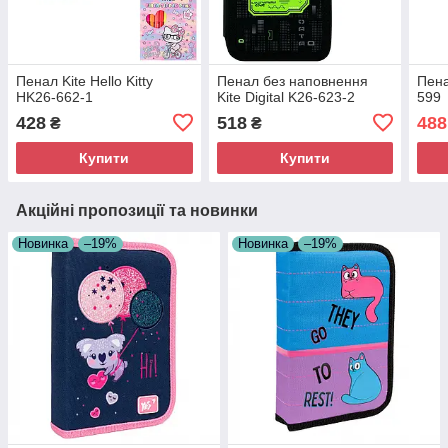
Пенал Kite Hello Kitty
Пенал без наповнення
Пена
HK26-662-1
Kite Digital K26-623-2
599
428
518
488
₴
₴
Купити
Купити
Акційні пропозиції та новинки
Новинка
–19%
Новинка
–19%