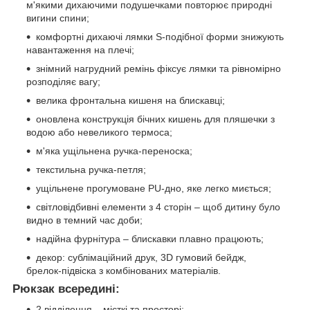
м'якими дихаючими подушечками повторює природні
вигини спини;
комфортні дихаючі лямки S-подібної форми знижують
навантаження на плечі;
знімний нагрудний ремінь фіксує лямки та рівномірно
розподіляє вагу;
велика фронтальна кишеня на блискавці;
оновлена конструкція бічних кишень для пляшечки з
водою або невеликого термоса;
м'яка ущільнена ручка-переноска;
текстильна ручка-петля;
ущільнене прогумоване PU-дно, яке легко миється;
світловідбивні елементи з 4 сторін – щоб дитину було
видно в темний час доби;
надійна фурнітура – блискавки плавно працюють;
декор: сублімаційний друк, 3D гумовий бейдж,
брелок-підвіска з комбінованих матеріалів.
Рюкзак всередині:
2 відділення – місткі та просторі;