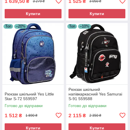
1 639,50
1 525
₴
₴
3 279 ₴
3 050 ₴
Купити
Купити
Топ
–20%
Топ
–10%
Рюкзак шкільний
Рюкзак шкільний Yes Little
напівкаркасний Yes Samurai
Star S-72 559597
S-91 559588
Готово до відправки
Готово до відправки
1 512
2 115
₴
₴
1 890 ₴
2 350 ₴
Купити
Купити