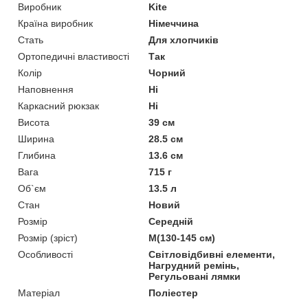
Виробник
Kite
Країна виробник
Німеччина
Стать
Для хлопчиків
Ортопедичні властивості
Так
Колір
Чорний
Наповнення
Ні
Каркасний рюкзак
Ні
Висота
39 см
Ширина
28.5 см
Глибина
13.6 см
Вага
715 г
Об`єм
13.5 л
Стан
Новий
Розмір
Середній
Розмір (зріст)
M(130-145 см)
Особливості
Світловідбивні елементи,
Нагрудний ремінь,
Регульовані лямки
Матеріал
Поліестер