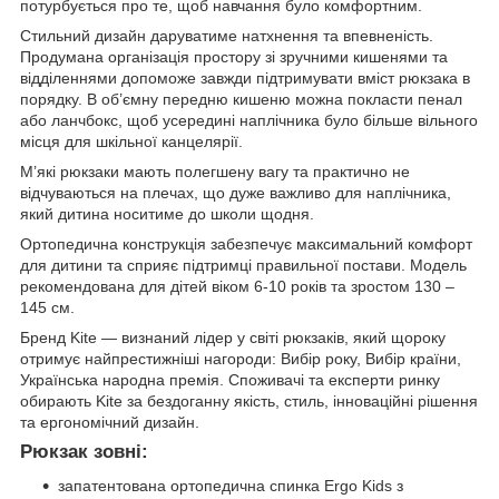
потурбується про те, щоб навчання було комфортним.
Стильний дизайн даруватиме натхнення та впевненість.
Продумана організація простору зі зручними кишенями та
відділеннями допоможе завжди підтримувати вміст рюкзака в
порядку. В об’ємну передню кишеню можна покласти пенал
або ланчбокс, щоб усередині наплічника було більше вільного
місця для шкільної канцелярії.
М’які рюкзаки мають полегшену вагу та практично не
відчуваються на плечах, що дуже важливо для наплічника,
який дитина носитиме до школи щодня.
Ортопедична конструкція забезпечує максимальний комфорт
для дитини та сприяє підтримці правильної постави. Модель
рекомендована для дітей віком 6-10 років та зростом 130 –
145 см.
Бренд Kite — визнаний лідер у світі рюкзаків, який щороку
отримує найпрестижніші нагороди: Вибір року, Вибір країни,
Українська народна премія. Споживачі та експерти ринку
обирають Kite за бездоганну якість, стиль, інноваційні рішення
та ергономічний дизайн.
Рюкзак зовні:
запатентована ортопедична спинка Ergo Kids з