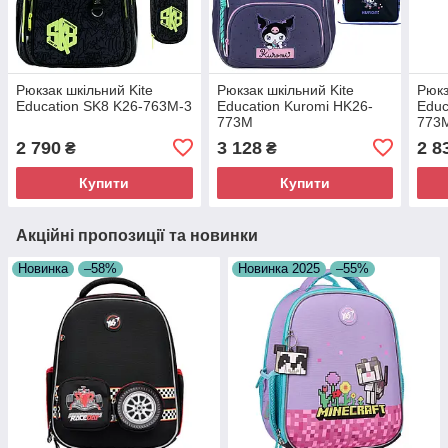
Рюкзак шкільний Kite
Рюкзак шкільний Kite
Рюкз
Education SK8 K26-763M-3
Education Kuromi HK26-
Educ
773M
773
2 790
3 128
2 8
₴
₴
Купити
Купити
Акційні пропозиції та новинки
Новинка
–58%
Новинка 2025
–55%