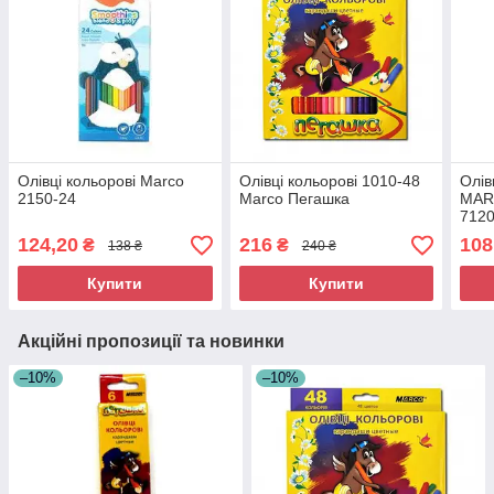
Олівці кольорові Marco
Олівці кольорові 1010-48
Олів
2150-24
Marco Пегашка
MARC
712
124,20
216
108
₴
₴
138 ₴
240 ₴
Купити
Купити
Акційні пропозиції та новинки
–10%
–10%