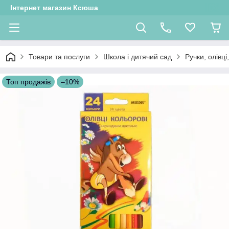
Інтернет магазин Ксюша
Товари та послуги
Школа і дитячий сад
Ручки, олівц
Топ продажів
–10%