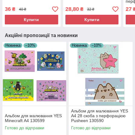
пер
36
28,80
27
₴
₴
40 ₴
32 ₴
Купити
Купити
Акційні пропозиції та новинки
Новинка
–10%
Новинка
–10%
Альбом для малювання YES
Альбом для малювання YES
А4 28 скоба з перфорацією
Minecraft А4 130599
Pusheen 130590
Готово до відправки
Готово до відправки