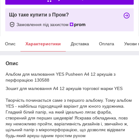
Що таке купити з Пром?
Замовлення під захистом
Опис
Характеристики
Доставка
Оплата
Умови 
Опис
Альбом для малювання YES Pusheen А4 12 аркушів з
перфорацією 130588
Зошит для малювання А4 12 аркушів торгової марки YES
Творчість починається саме з першого альбому. Тому альбом
YES - найбільш підходящий варіант для юного художника.
Гладкий білий папір, на який ідеально лягає фарба,
створений для перших шедеврів! Яскрава обкладинка, повз
яку неможливо пройти, варіативність дизайнів і, звичайно ж,
щільний папір з мікроперфорацією, що дозволяє відірвати
будь-який аркуш одним простим рухом