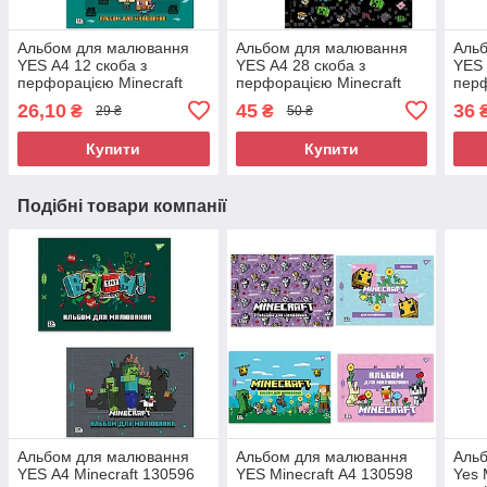
Альбом для малювання
Альбом для малювання
Аль
YES А4 12 скоба з
YES А4 28 скоба з
YES 
перфорацією Minecraft
перфорацією Minecraft
пер
130595
130597
130
26,10
45
36
₴
₴
29 ₴
50 ₴
Купити
Купити
Подібні товари компанії
Альбом для малювання
Альбом для малювання
Аль
YES А4 Minecraft 130596
YES Minecraft А4 130598
Yes 