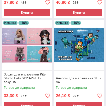
37,80
46,80
₴
₴
42 ₴
52 ₴
Купити
Купити
Новинка
–10%
Новинка
–10%
Зошит для малювання Kite
Studio Pets SP23-241 12
Альбом для малювання YES
аркушів
А4
Готово до відправки
Готово до відправки
33,30
26,10
₴
₴
37 ₴
29 ₴
Купити
Купити