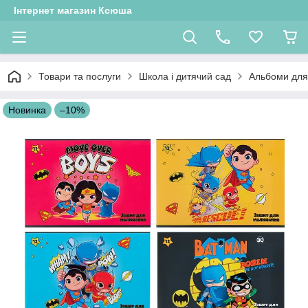
Інтернет магазин Ксюша
Товари та послуги
Школа і дитячий сад
Альбоми дл
Новинка
–10%