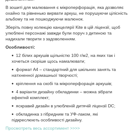
В зошиті для малювання є мікроперфорація, яка дозволяє
охайно та рівненько вирвати аркуш, не порушуючи цілісність
альбому та не пошкоджуючи малюнок.
Зберіть повну колекцію канцелярії Kite в цій ліцензії, щоб
улюблені персонажі завжди були поруч з дитиною та
надихали творити з задоволенням.
Особливості:
12 білих аркушів щільністю 100 г/м2, на яких так і
хочеться скоріше щось намалювати;
формат А4 – стандартний для шкільних занять та
натхненної домашньої творчості;
кріплення на скобі та мікроперфорація аркушів;
4 варіанти дизайну обкладинки – можна зібрати
ефектнй комплект;
яскравий дизайн в улюбленій дитячій ліцензії DC;
обкладинка з гібридним та УФ-лаком, які
підкреслюють особливості дизайну.
Просмотреть весь ассортимент >>>>