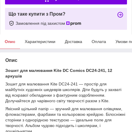
Що таке купити з Пром?
Замовлення під захистом
Опис
Характеристики
Доставка
Оплата
Умови п
Опис
Зошит для малювання Kite DC Comics DC24-241, 12
аркушів
Зошит для малювання Kite DC24-241 — простір для
майбутніх художніх шедеврів школярів. Діти будуть у захваті
від яскравої обкладинки з фактурним оздобленням.
Долучайтеся до чарівного світу творчості разом з Kite.
Якісний щільний папір — зручний для малювання олівцями,
фломастерами, фарбами та кольоровою крейдою. Білосніжні
сторінки з однорідною текстурою — ідеальне поле для
творчості. Альбом чудово підходить і школярам, і
дошкільнятам.