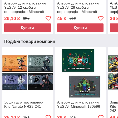
Альбом для малювання
Альбом для малювання
Аль
YES А4 12 скоба з
YES А4 28 скоба з
YES 
перфорацією Minecraft
перфорацією Minecraft
пер
130595
130597
130
26,10
45
36
₴
₴
29 ₴
50 ₴
Купити
Купити
Подібні товари компанії
Зошит для малювання
Альбом для малювання
Зош
Kite Naruto NR23-241
YES А4 Minecraft 130596
Kite
242
35,10
36
46,
₴
₴
39 ₴
40 ₴