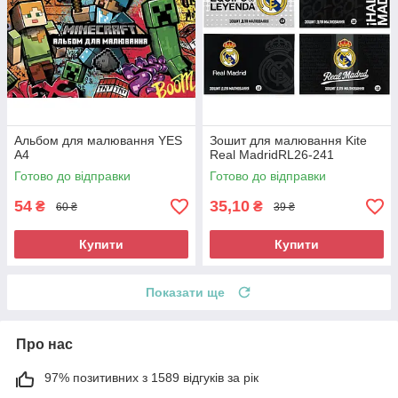
Альбом для малювання YES
Зошит для малювання Kite
А4
Real MadridRL26-241
Готово до відправки
Готово до відправки
54
35,10
₴
₴
60 ₴
39 ₴
Купити
Купити
Показати ще
Про нас
97% позитивних з 1589 відгуків за рік