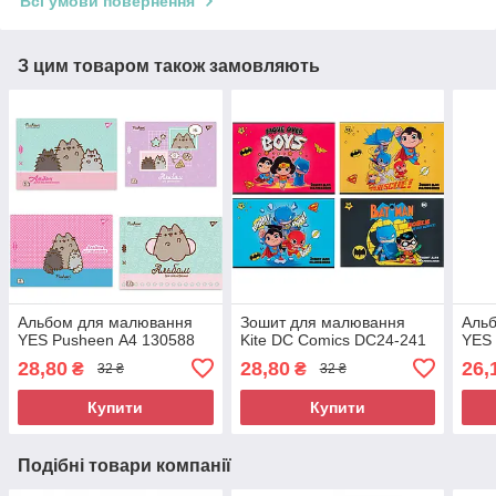
Всі умови повернення
З цим товаром також замовляють
Альбом для малювання
Зошит для малювання
Аль
YES Pusheen А4 130588
Kite DC Comics DC24-241
YES
28,80
28,80
26,
₴
₴
32 ₴
32 ₴
Купити
Купити
Подібні товари компанії