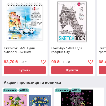
Скетчбук SANTI для
Скетчбук SANTI для
Скет
акварелі 15х15см
графіки City
граф
83,70
99
68,
₴
₴
93 ₴
110 ₴
Купити
Купити
Акційні пропозиції та новинки
Новинка
–10%
Новинка
–10%