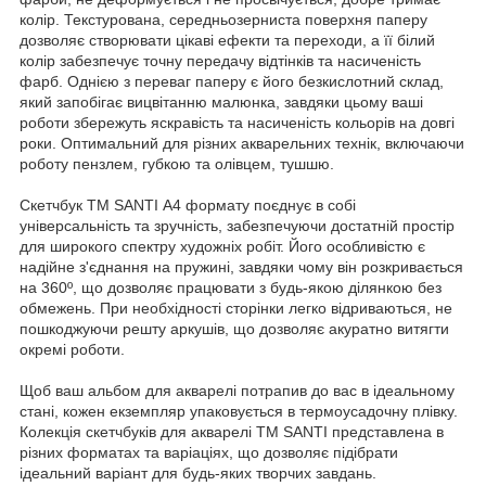
колір. Текстурована, середньозерниста поверхня паперу
дозволяє створювати цікаві ефекти та переходи, а її білий
колір забезпечує точну передачу відтінків та насиченість
фарб. Однією з переваг паперу є його безкислотний склад,
який запобігає вицвітанню малюнка, завдяки цьому ваші
роботи збережуть яскравість та насиченість кольорів на довгі
роки. Оптимальний для різних акварельних технік, включаючи
роботу пензлем, губкою та олівцем, тушшю.
Скетчбук ТМ SANTI А4 формату поєднує в собі
універсальність та зручність, забезпечуючи достатній простір
для широкого спектру художніх робіт. Його особливістю є
надійне з'єднання на пружині, завдяки чому він розкривається
на 360º, що дозволяє працювати з будь-якою ділянкою без
обмежень. При необхідності сторінки легко відриваються, не
пошкоджуючи решту аркушів, що дозволяє акуратно витягти
окремі роботи.
Щоб ваш альбом для акварелі потрапив до вас в ідеальному
стані, кожен екземпляр упаковується в термоусадочну плівку.
Колекція скетчбуків для акварелі ТМ SANTI представлена в
різних форматах та варіаціях, що дозволяє підібрати
ідеальний варіант для будь-яких творчих завдань.