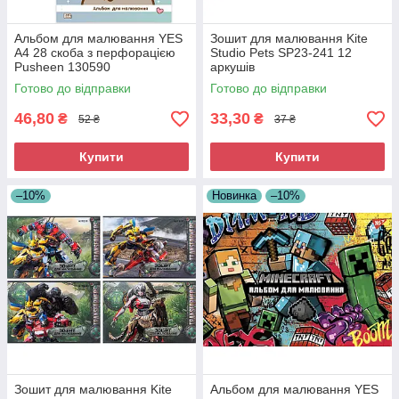
Альбом для малювання YES
Зошит для малювання Kite
А4 28 скоба з перфорацією
Studio Pets SP23-241 12
Pusheen 130590
аркушів
Готово до відправки
Готово до відправки
46,80
33,30
₴
₴
52 ₴
37 ₴
Купити
Купити
–10%
Новинка
–10%
Зошит для малювання Kite
Альбом для малювання YES