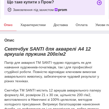
Що таке купити з Пром?
Замовлення під захистом
Опис
Характеристики
Доставка
Оплата
Умови п
Опис
Скетчбук SANTI для акварелі А4 12
аркушів пружина 200г/м2
Папір для акварелі ТМ SANTI чудово підходить як для
навчання художників-початківців, так і для професійної
студійної роботи. Повністю відповідає ключовим вимогам
акварельного живопису, забезпечуючи чудовий результат у
різних техніках.
Скетчбук ТМ SANTI містить 12 аркушів акварельного паперу
формату А4, розміром 21 х 30 см, щільністю 200 г/м2,
виготовленого в Німеччині зі 100% целюлози, методом
холодного пресування. Витримує багатошарове нанесення
фарби, не деформується і не просвічується, добре тримає