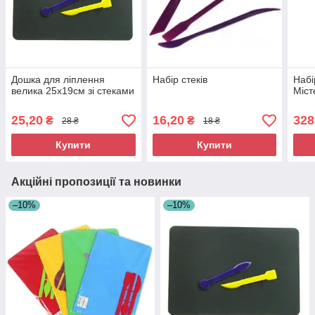
Дошка для ліплення
Набір стеків
Набі
велика 25х19см зі стеками
Міст
25,20
16,20
328
₴
₴
28 ₴
18 ₴
Купити
Купити
Акційні пропозиції та новинки
–10%
–10%