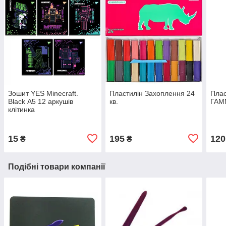
Зошит YES Minecraft.
Пластилін Захоплення 24
Плас
Black А5 12 аркушів
кв.
ГАМ
клітинка
15
195
120
₴
₴
Подібні товари компанії