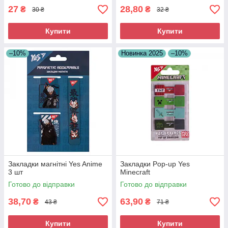
27
28,80
₴
₴
30 ₴
32 ₴
Купити
Купити
–10%
Новинка 2025
–10%
Закладки магнітні Yes Anime
Закладки Pop-up Yes
3 шт
Minecraft
Готово до відправки
Готово до відправки
38,70
63,90
₴
₴
43 ₴
71 ₴
Купити
Купити