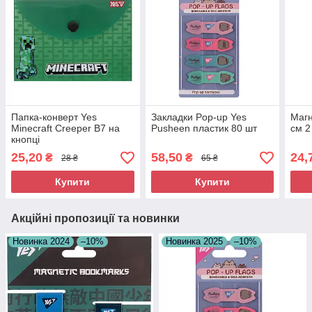
Папка-конверт Yes
Закладки Pop-up Yes
Магн
Minecraft Creeper B7 на
Pusheen пластик 80 шт
см 2
кнопці
25,20
58,50
24,
₴
₴
28 ₴
65 ₴
Купити
Купити
Акційні пропозиції та новинки
Новинка 2024
–10%
Новинка 2025
–10%