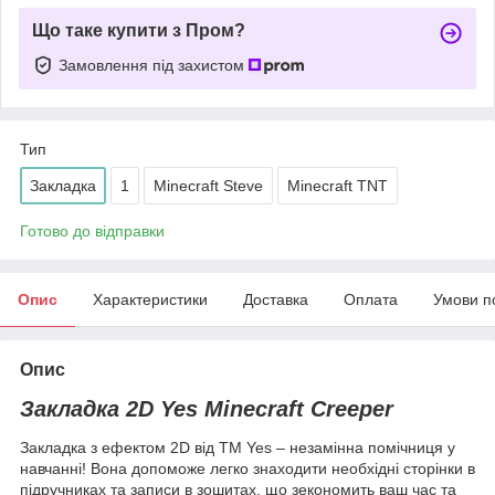
Що таке купити з Пром?
Замовлення під захистом
Тип
Закладка
1
Minecraft Steve
Minecraft TNT
Готово до відправки
Опис
Характеристики
Доставка
Оплата
Умови п
Опис
Закладка 2D Yes Minecraft Creeper
Закладка з ефектом 2D від ТМ Yes – незамінна помічниця у
навчанні! Вона допоможе легко знаходити необхідні сторінки в
підручниках та записи в зошитах, що зекономить ваш час та