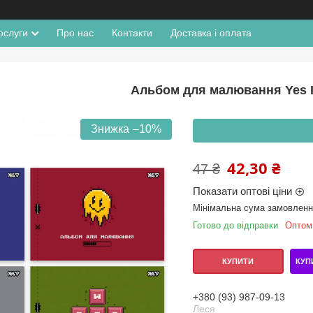
ослуги
Про нас
Контакти
Доставка і оплата
Альбом для малювання Yes 
–10%
42,30 ₴
47 ₴
Показати оптові ціни
Мінімальна сума замовлення
Готово до відправки
Оптом 
КУП
КУПИТИ
+380 (93) 987-09-13
Леся