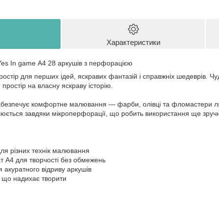
Характеристики
es In game А4 28 аркушів з перфорацією
стір для перших ідей, яскравих фантазій і справжніх шедеврів. Чудо
простір на власну яскраву історію.
забезпечує комфортне малювання — фарби, олівці та фломастери ля
люється завдяки мікроперфорації, що робить використання ще зруч
 для різних технік малювання
 А4 для творчості без обмежень
 акуратного відриву аркушів
, що надихає творити