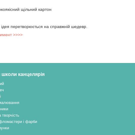
окоякісний щільний картон
а ідея перетворюється на справжній шедевр.
тимент >>>>
 школи канцелярія
ий
еч
і
малювання
ники
 творчість
, фломастери і фарби
рунки