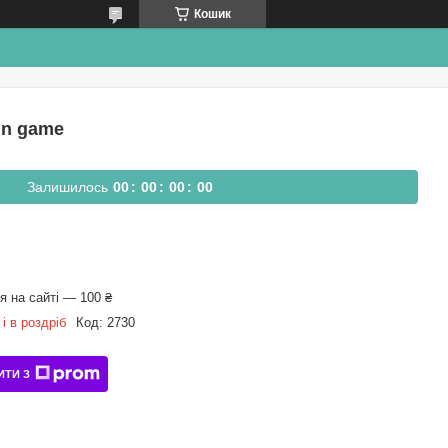
Кошик
In game
Залишилось
0
0
0
0
0
0
0
0
 на сайті — 100 ₴
і в роздріб
Код:
2730
ИТИ З