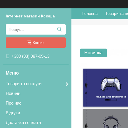
Головна
Товари та п
Інтернет магазин Ксюша
Кошик
Новинка
+380 (93) 987-09-13
Товари та послуги
Новини
Про нас
Відгуки
Доставка і оплата