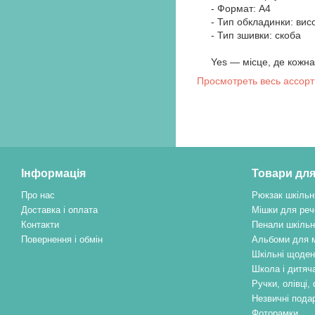
- Формат: А4
- Тип обкладинки: вис
- Тип зшивки: скоба
Yes — місце, де кожн
Просмотреть весь ассор
Інформація
Товари для
Про нас
Рюкзак шкільн
Доставка і оплата
Мішки для реч
Контакти
Пенали шкільн
Повернення і обмін
Альбоми для 
Шкільні щоден
Школа і дитяча
Ручки, олівці
Незвичні пода
Фоторамки