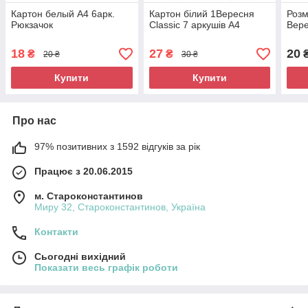
Картон белый А4 6арк.
Картон білий 1Вересня
Розм
Рюкзачок
Classic 7 аркушів А4
Вере
18
27
20
₴
₴
20 ₴
30 ₴
Купити
Купити
Про нас
97% позитивних з 1592 відгуків за рік
Працює з 20.06.2015
м. Староконстантинов
Миру 32, Староконстантинов, Україна
Контакти
Сьогодні вихідний
Показати весь графік роботи