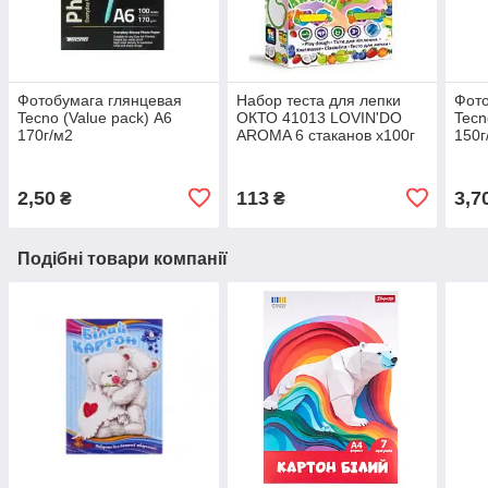
Фотобумага глянцевая
Набор теста для лепки
Фото
Tecno (Value pack) А6
ОКТО 41013 LOVIN'DO
Tecn
170г/м2
AROMA 6 стаканов х100г
150г
2,50
113
3,7
₴
₴
Подібні товари компанії