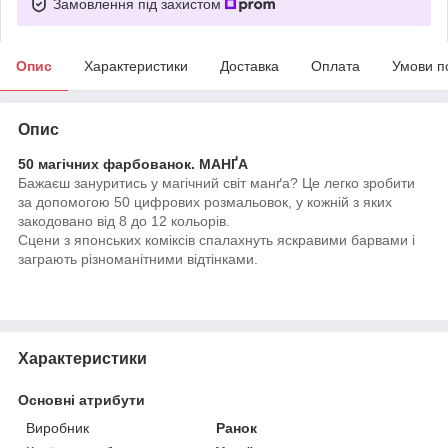
Замовлення під захистом
Опис
Характеристики
Доставка
Оплата
Умови п
Опис
50 магічних фарбованок. МАНҐА
Бажаєш зануритись у магічний світ манґа? Це легко зробити
за допомогою 50 цифрових розмальовок, у кожній з яких
закодовано від 8 до 12 кольорів.
Сцени з японських коміксів спалахнуть яскравими барвами і
заграють різноманітними відтінками.
Характеристики
Основні атрибути
Виробник
Ранок