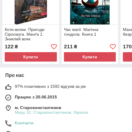
Коти-вояки. Пригоди
Час магії. Магічна
Манґ
Сіросмуга. Манґа 1.
гондола. Книга 1
безр
Зниклий вояк
122
211
170
₴
₴
Купити
Купити
Про нас
97% позитивних з 1592 відгуків за рік
Працює з 20.06.2015
м. Староконстантинов
Миру 32, Староконстантинов, Україна
Контакти