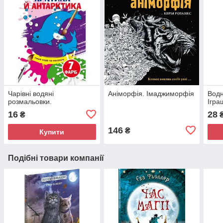
Чарівні водяні
Аніморфія. Імаджиморфія
Водн
розмальовки.
Ігра
16
28
₴
146
₴
Купити
Подібні товари компанії