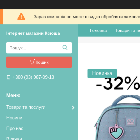
Зараз компанія не може швидко обробляти замовлен
Головна
Товари та п
Інтернет магазин Ксюша
Кошик
Новинка
+380 (93) 987-09-13
Товари та послуги
Новини
Про нас
Відгуки