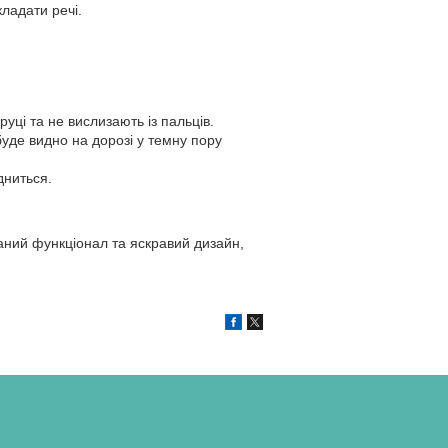
ладати речі.
ці та не вислизають із пальців.
буде видно на дорозі у темну пору
дниться.
аний функціонал та яскравий дизайн,