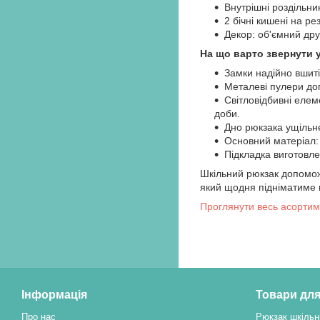
Внутрішні роздільни
2 бічні кишені на р
Декор: об'ємний друк
На що варто звернути 
Замки надійно вшиті
Металеві пулери доп
Світловідбивні елем
доби.
Дно рюкзака ущільн
Основний матеріал: 
Підкладка виготовле
Шкільний рюкзак допомож
який щодня підніматиме 
Проглянути весь асортим
Інформація
Товари для
Про нас
Рюкзак шкільн