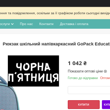
ня та повідомлення, оскільки за її графіком роботи сьогодні вих
ослуги
Про нас
Контакти
Доставка і оплата
Рюкзак шкільний напівкаркасний GoPack Educati
1 042 ₴
Показати оптові ціни
Готово до відправки
Оптом 
КУП
КУПИТИ