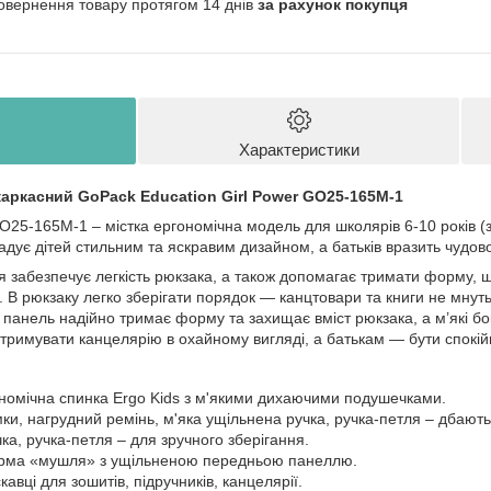
овернення товару протягом 14 днів
за рахунок покупця
Характеристики
каркасний GoPack Education Girl Power GO25-165M-1
25-165M-1 – містка ергономічна модель для школярів 6-10 років (з
адує дітей стильним та яскравим дизайном, а батьків вразить чудо
я забезпечує легкість рюкзака, а також допомагає тримати форму, 
В рюкзаку легко зберігати порядок — канцтовари та книги не мнуть
 панель надійно тримає форму та захищає вміст рюкзака, а м’які б
дтримувати канцелярію в охайному вигляді, а батькам — бути спокій
номічна спинка Ergo Kids з м'якими дихаючими подушечками.
мки, нагрудний ремінь, м'яка ущільнена ручка, ручка-петля – дбают
ка, ручка-петля – для зручного зберігання.
орма «мушля» з ущільненою передньою панеллю.
кавці для зошитів, підручників, канцелярії.