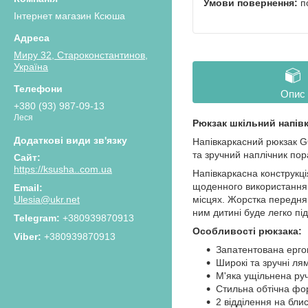
п
Інтернет магазин Ксюша
Миру 32, Староконстантинов,
Україна
Опис
+380 (93) 987-09-13
Леся
Рюкзак шкільний напів
Напівкаркасний рюкзак GO
та зручний наплічник пор
https://ksusha..com.ua
Напівкаркасна конструкці
щоденного використання. 
Ulesia@ukr.net
місцях. Жорстка передня
ним дитині буде легко пі
+380939870913
Особливості рюкзака:
+380939870913
Запатентована ерго
Широкі та зручні ля
М'яка ущільнена руч
Стильна обтічна ф
2 відділення на блис