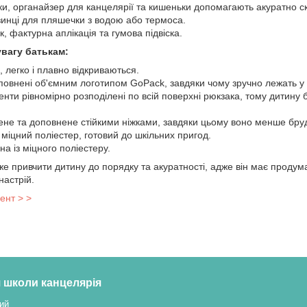
ки, органайзер для канцелярії та кишеньки допомагають акуратно ск
езинці для пляшечки з водою або термоса.
, фактурна аплікація та гумова підвіска.
увагу батькам:
, легко і плавно відкриваються.
овнені об'ємним логотипом GoPack, завдяки чому зручно лежать у ру
енти рівномірно розподілені по всій поверхні рюкзака, тому дитину 
ене та доповнене стійкими ніжками, завдяки цьому воно менше бру
міцний поліестер, готовий до шкільних пригод.
на із міцного поліестеру.
е привчити дитину до порядку та акуратності, адже він має продум
настрій.
ент > >
 школи канцелярія
ий