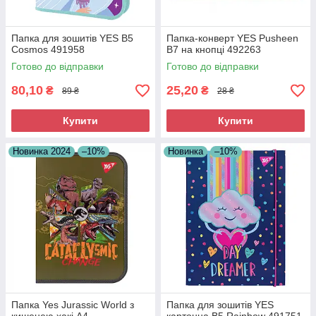
Папка для зошитів YES В5
Папка-конверт YES Pusheen
Cosmos 491958
B7 на кнопці 492263
Готово до відправки
Готово до відправки
80,10
25,20
₴
₴
89 ₴
28 ₴
Купити
Купити
Новинка 2024
–10%
Новинка
–10%
Папка Yes Jurassic World з
Папка для зошитів YES