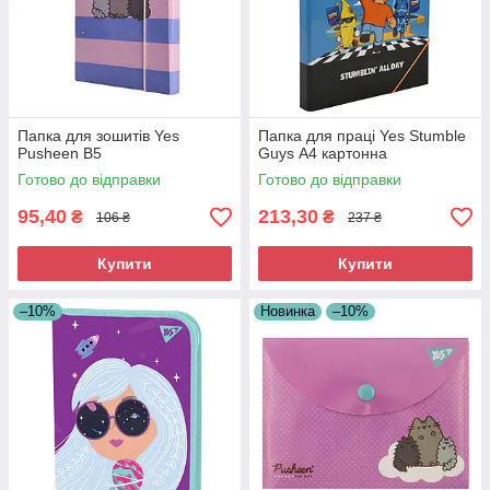
Папка для зошитів Yes
Папка для праці Yes Stumble
Pusheen В5
Guys А4 картонна
Готово до відправки
Готово до відправки
95,40
213,30
₴
₴
106 ₴
237 ₴
Купити
Купити
–10%
Новинка
–10%