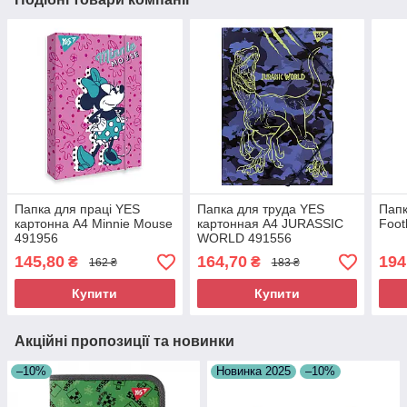
Папка для праці YES
Папка для труда YES
Папк
картонна A4 Minnie Mouse
картонная A4 JURASSIC
Foot
491956
WORLD 491556
145,80
164,70
194
₴
₴
162 ₴
183 ₴
Купити
Купити
Акційні пропозиції та новинки
–10%
Новинка 2025
–10%