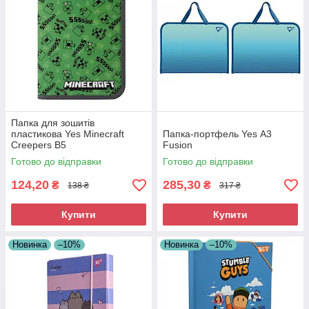
Папка для зошитів
пластикова Yes Minecraft
Папка-портфель Yes А3
Creepers В5
Fusion
Готово до відправки
Готово до відправки
124,20
285,30
₴
₴
138 ₴
317 ₴
Купити
Купити
Новинка
–10%
Новинка
–10%