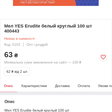
Мел YES Erudite белый круглый 100 шт
400443
Немає в наявності
Код: 5153
Опт і роздріб
63
₴
Мінімальна сума замовлення на сайті — 100 ₴
62 ₴
від 2 шт.
Опис
Характеристики
Доставка
Оплата
Умови п
Опис
Мел YES Erudite белый круглый 100 шт