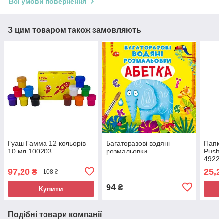
Всі умови повернення
З цим товаром також замовляють
Гуаш Гамма 12 кольорів
Багаторазовi водяні
Папк
10 мл 100203
розмальовки
Push
492
97,20
25,
₴
108 ₴
94
₴
Купити
Подібні товари компанії