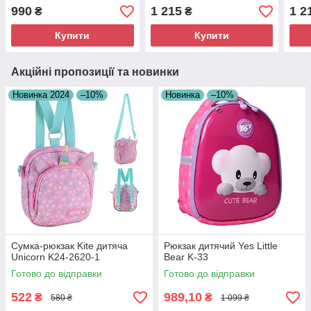
990
1 215
1 2
₴
₴
Купити
Купити
Акційні пропозиції та новинки
Новинка 2024
–10%
Новинка
–10%
Сумка-рюкзак Kite дитяча
Рюкзак дитячий Yes Little
Unicorn K24-2620-1
Bear K-33
Готово до відправки
Готово до відправки
522
989,10
₴
₴
580 ₴
1 099 ₴