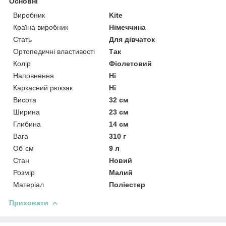
Основні
Виробник
Kite
Країна виробник
Німеччина
Стать
Для дівчаток
Ортопедичні властивості
Так
Колір
Фіолетовий
Наповнення
Ні
Каркасний рюкзак
Ні
Висота
32 см
Ширина
23 см
Глибина
14 см
Вага
310 г
Об`єм
9 л
Стан
Новий
Розмір
Малий
Матеріал
Поліестер
Приховати