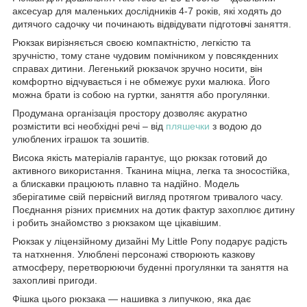
аксесуар для маленьких дослідників 4-7 років, які ходять до
дитячого садочку чи починають відвідувати підготовчі заняття.
Рюкзак вирізняється своєю компактністю, легкістю та
зручністю, тому стане чудовим помічником у повсякденних
справах дитини. Легенький рюкзачок зручно носити, він
комфортно відчувається і не обмежує рухи малюка. Його
можна брати із собою на гуртки, заняття або прогулянки.
Продумана організація простору дозволяє акуратно
розмістити всі необхідні речі – від
пляшечки
з водою до
улюблених іграшок та зошитів.
Висока якість матеріалів гарантує, що рюкзак готовий до
активного використання. Тканина міцна, легка та зносостійка,
а блискавки працюють плавно та надійно. Модель
зберігатиме свій первісний вигляд протягом тривалого часу.
Поєднання різних приємних на дотик фактур захоплює дитину
і робить знайомство з рюкзаком ще цікавішим.
Рюкзак у ліцензійному дизайні My Little Pony подарує радість
та натхнення. Улюблені персонажі створюють казкову
атмосферу, перетворюючи буденні прогулянки та заняття на
захопливі пригоди.
Фішка цього рюкзака — нашивка з липучкою, яка дає