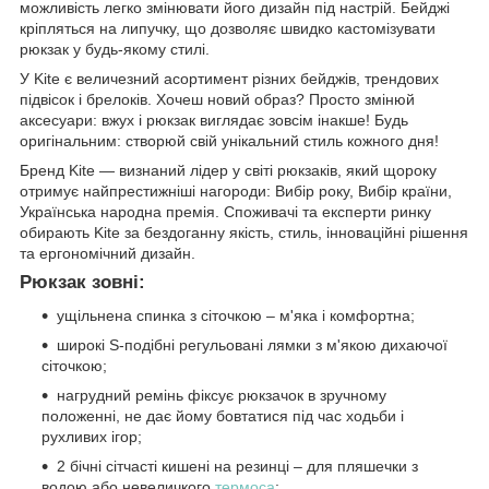
можливість легко змінювати його дизайн під настрій. Бейджі
кріпляться на липучку, що дозволяє швидко кастомізувати
рюкзак у будь-якому стилі.
У Kite є величезний асортимент різних бейджів, трендових
підвісок і брелоків. Хочеш новий образ? Просто змінюй
аксесуари: вжух і рюкзак виглядає зовсім інакше! Будь
оригінальним: створюй свій унікальний стиль кожного дня!
Бренд Kite — визнаний лідер у світі рюкзаків, який щороку
отримує найпрестижніші нагороди: Вибір року, Вибір країни,
Українська народна премія. Споживачі та експерти ринку
обирають Kite за бездоганну якість, стиль, інноваційні рішення
та ергономічний дизайн.
Рюкзак зовні:
ущільнена спинка з сіточкою – м'яка і комфортна;
широкі S-подібні регульовані лямки з м'якою дихаючої
сіточкою;
нагрудний ремінь фіксує рюкзачок в зручному
положенні, не дає йому бовтатися під час ходьби і
рухливих ігор;
2 бічні сітчасті кишені на резинці – для пляшечки з
водою або невеличкого
термоса
;