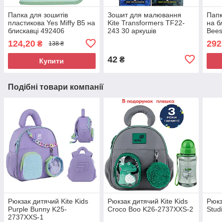
Папка для зошитів
Зошит для малювання
Папк
пластикова Yes Miffy В5 на
Kite Transformers TF22-
на б
блискавці 492406
243 30 аркушів
Bee
124,20
292
₴
138 ₴
42
₴
Купити
Подібні товари компанії
Рюкзак дитячий Kite Kids
Рюкзак дитячий Kite Kids
Рюкз
Purple Bunny K25-
Croco Boo K26-2737XXS-2
Stud
2737XXS-1