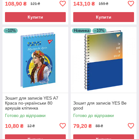
108,90
143,10
₴
₴
121 ₴
159 ₴
Купити
Купити
–10%
Новинка
–10%
Зошит для записів YES А7
Краса по-українськи 80
Зошит для записів YES Be
аркушів клітинка
good
Готово до відправки
Готово до відправки
10,80
79,20
₴
₴
12 ₴
88 ₴