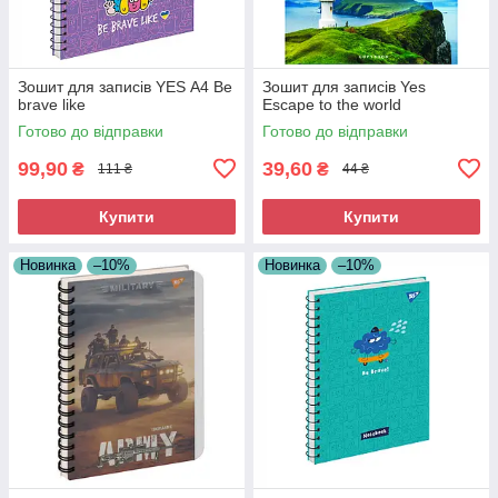
Зошит для записів YES А4 Be
Зошит для записів Yes
brave like
Escape to the world
Готово до відправки
Готово до відправки
99,90
39,60
₴
₴
111 ₴
44 ₴
Купити
Купити
Новинка
–10%
Новинка
–10%