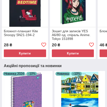
Блокнот-планшет Kite
Зошит для записів YES
Блок
Snoopy SN21-194-2
А6/80 од. спіраль Anime.
Tokyo 151898
28
20
46
₴
₴
Купити
Купити
Акційні пропозиції та новинки
Новинка 2024
–10%
Новинка
–10%