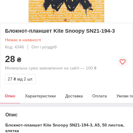
Блокнот-планшет Kite Snoopy SN21-194-3
Немає в наявності
Код: 4346
Опт і роздріб
28
₴
Мінімальна сума замовлення на сайті — 100 ₴
27 ₴
від 2 шт.
Опис
Характеристики
Доставка
Оплата
Умови п
Опис
Блокнот-планшет Kite Snoopy SN21-194-3, A5, 50 листов,
клетка