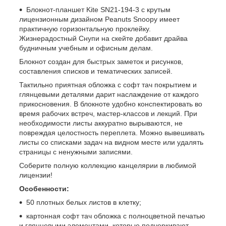
Блокнот-планшет Kite SN21-194-3 с крутым
лицензионным дизайном Peanuts Snoopy имеет
практичную горизонтальную проклейку.
Жизнерадостный Снупи на скейте добавит драйва
будничным учебным и офисным делам.
Блокнот создан для быстрых заметок и рисунков,
составления списков и тематических записей.
Тактильно приятная обложка с софт тач покрытием и
глянцевыми деталями дарит наслаждение от каждого
прикосновения. В блокноте удобно конспектировать во
время рабочих встреч, мастер-классов и лекций. При
необходимости листы аккуратно вырываются, не
повреждая целостность переплета. Можно вывешивать
листы со списками задач на видном месте или удалять
страницы с ненужными записями.
Соберите полную коллекцию канцелярии в любимой
лицензии!
Особенности:
50 плотных белых листов в клетку;
картонная софт тач обложка с полноцветной печатью
и глянцевыми элементами, которые подчеркивают