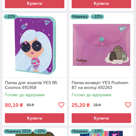
Купити
Купити
–10%
Новинка
–10%
Папка для зошитів YES В5
Папка-конверт YES Pusheen
Cosmos 491958
B7 на кнопці 492263
Готово до відправки
Готово до відправки
80,10
25,20
₴
₴
89 ₴
28 ₴
Купити
Купити
Новинка 2024
–10%
Новинка
–10%