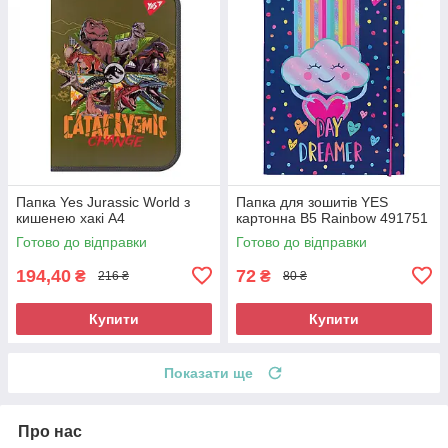
Папка Yes Jurassic World з
Папка для зошитів YES
кишенею хакі A4
картонна В5 Rainbow 491751
Готово до відправки
Готово до відправки
194,40
72
₴
₴
216 ₴
80 ₴
Купити
Купити
Показати ще
Про нас