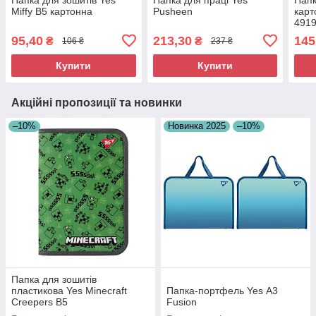
Miffy В5 картонна
Pusheen
карт
491
95,40
213,30
145
₴
₴
106 ₴
237 ₴
Купити
Купити
Акційні пропозиції та новинки
–10%
Новинка 2025
–10%
Папка для зошитів
пластикова Yes Minecraft
Папка-портфель Yes А3
Creepers В5
Fusion