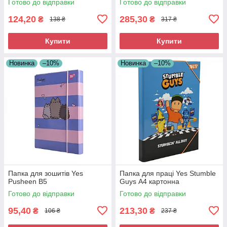
Готово до відправки
Готово до відправки
124,20
285,30
₴
₴
138 ₴
317 ₴
Купити
Купити
Новинка
–10%
Новинка
–10%
Папка для зошитів Yes
Папка для праці Yes Stumble
Pusheen В5
Guys А4 картонна
Готово до відправки
Готово до відправки
95,40
213,30
₴
₴
106 ₴
237 ₴