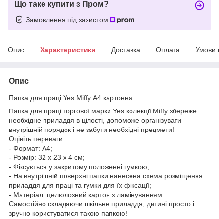
Що таке купити з Пром?
Замовлення під захистом
Опис
Характеристики
Доставка
Оплата
Умови 
Опис
Папка для праці Yes Miffy А4 картонна
Папка для праці торгової марки Yes колекції Miffy збереже
необхідне приладдя в цілості, допоможе організувати
внутрішній порядок і не забути необхідні предмети!
Оцініть переваги:
- Формат: А4;
- Розмір: 32 х 23 х 4 см;
- Фіксується у закритому положенні гумкою;
- На внутрішній поверхні папки нанесена схема розміщення
приладдя для праці та гумки для їх фіксації;
- Матеріал: целюлозний картон з ламінуванням.
Самостійно складаючи шкільне приладдя, дитині просто і
зручно користуватися такою папкою!