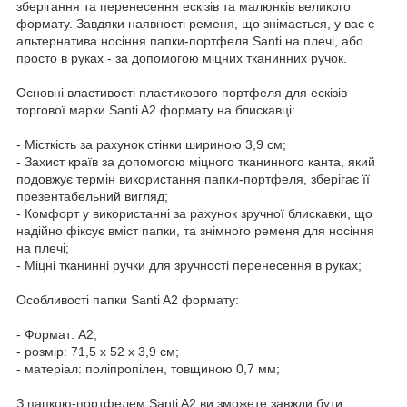
зберігання та перенесення ескізів та малюнків великого
формату. Завдяки наявності ременя, що знімається, у вас є
альтернатива носіння папки-портфеля Santi на плечі, або
просто в руках - за допомогою міцних тканинних ручок.
Основні властивості пластикового портфеля для ескізів
торгової марки Santi A2 формату на блискавці:
- Місткість за рахунок стінки шириною 3,9 см;
- Захист країв за допомогою міцного тканинного канта, який
подовжує термін використання папки-портфеля, зберігає її
презентабельний вигляд;
- Комфорт у використанні за рахунок зручної блискавки, що
надійно фіксує вміст папки, та знімного ременя для носіння
на плечі;
- Міцні тканинні ручки для зручності перенесення в руках;
Особливості папки Santi A2 формату:
- Формат: A2;
- розмір: 71,5 x 52 x 3,9 см;
- матеріал: поліпропілен, товщиною 0,7 мм;
З папкою-портфелем Santi A2 ви зможете завжди бути