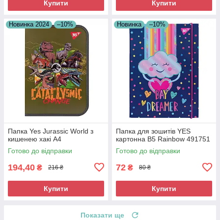
Купити
Купити
Новинка 2024
–10%
Новинка
–10%
Папка Yes Jurassic World з
Папка для зошитів YES
кишенею хакі A4
картонна В5 Rainbow 491751
Готово до відправки
Готово до відправки
194,40
72
₴
₴
216 ₴
80 ₴
Купити
Купити
Показати ще