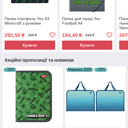
Папка портфель Yes А3
Папка для праці Yes
Папк
Minecraft з ручками
Football А4
ткан
Stan
292,50
194,40
207
₴
₴
325 ₴
216 ₴
Купити
Купити
Акційні пропозиції та новинки
–10%
Новинка 2025
–10%