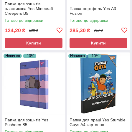
Папка для зошитів
пластикова Yes Minecraft
Папка-портфель Yes А3
Creepers В5
Fusion
Готово до відправки
Готово до відправки
124,20
285,30
₴
₴
138 ₴
317 ₴
Купити
Купити
Новинка
–10%
Новинка
–10%
Папка для зошитів Yes
Папка для праці Yes Stumble
Pusheen В5
Guys А4 картонна
Готово до відправки
Готово до відправки