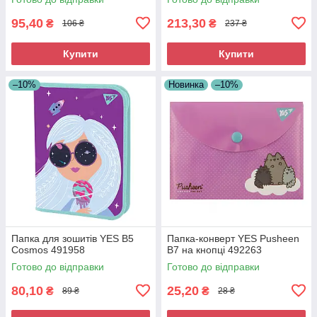
95,40
213,30
₴
₴
106 ₴
237 ₴
Купити
Купити
–10%
Новинка
–10%
Папка для зошитів YES В5
Папка-конверт YES Pusheen
Cosmos 491958
B7 на кнопці 492263
Готово до відправки
Готово до відправки
80,10
25,20
₴
₴
89 ₴
28 ₴