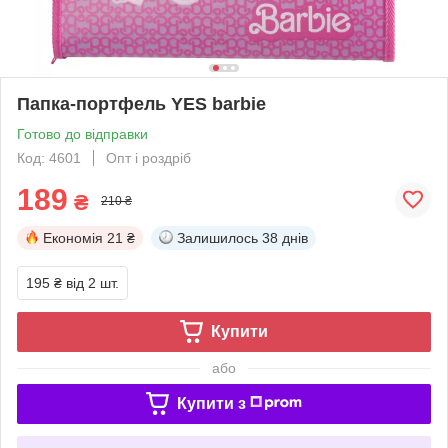
Папка-портфель YES barbie
Готово до відправки
Код: 4601
Опт і роздріб
189
₴
210 ₴
Економія
21 ₴
Залишилось
38 днів
195 ₴
від 2 шт.
Купити
або
Купити з