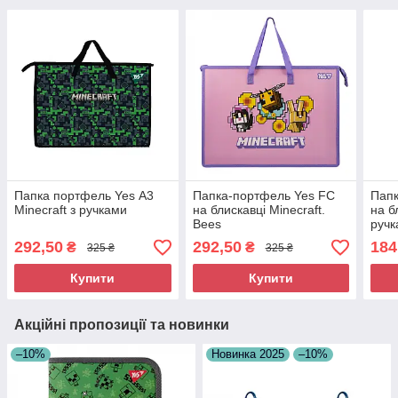
Папка портфель Yes А3
Папка-портфель Yes FC
Папк
Minecraft з ручками
на блискавці Minecraft.
на б
Bees
ручк
292,50
292,50
184
₴
₴
325 ₴
325 ₴
Купити
Купити
Акційні пропозиції та новинки
–10%
Новинка 2025
–10%