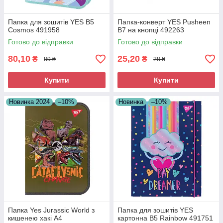
Папка для зошитів YES В5
Папка-конверт YES Pusheen
Cosmos 491958
B7 на кнопці 492263
Готово до відправки
Готово до відправки
80,10
25,20
₴
₴
89 ₴
28 ₴
Купити
Купити
Новинка 2024
–10%
Новинка
–10%
Папка Yes Jurassic World з
Папка для зошитів YES
кишенею хакі A4
картонна В5 Rainbow 491751