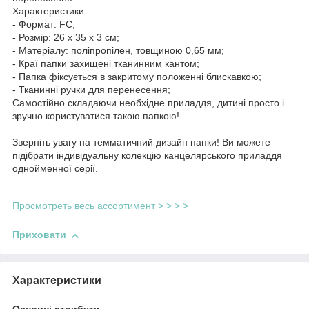
Характеристики:
- Формат: FC;
- Розмір: 26 х 35 х 3 см;
- Матеріалу: поліпропілен, товщиною 0,65 мм;
- Краї папки захищені тканинним кантом;
- Папка фіксується в закритому положенні блискавкою;
- Тканинні ручки для перенесення;
Самостійно складаючи необхідне приладдя, дитині просто і
зручно користуватися такою папкою!
Зверніть увагу на темматичний дизайн папки! Ви можете
підібрати індивідуальну колекцію канцелярського приладдя
однойменної серії.
Просмотреть весь ассортимент > > > >
Приховати
Характеристики
Основні атрибути