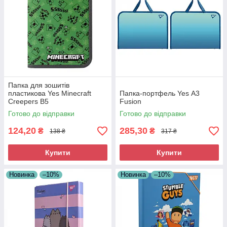
Папка для зошитів
пластикова Yes Minecraft
Папка-портфель Yes А3
Creepers В5
Fusion
Готово до відправки
Готово до відправки
124,20
285,30
₴
₴
138 ₴
317 ₴
Купити
Купити
Новинка
–10%
Новинка
–10%