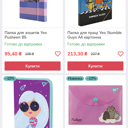
Папка для зошитів Yes
Папка для праці Yes Stumble
Pusheen В5
Guys А4 картонна
Готово до відправки
Готово до відправки
95,40
213,30
₴
₴
106 ₴
237 ₴
Купити
Купити
–10%
Новинка
–10%