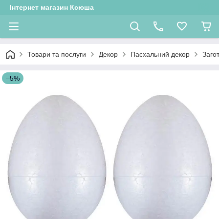
Інтернет магазин Ксюша
Товари та послуги
Декор
Пасхальний декор
Заго
–5%