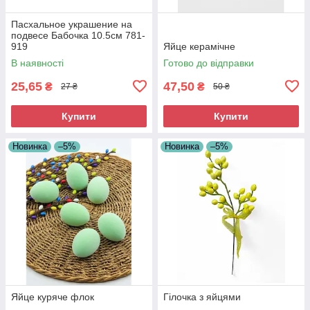
Пасхальное украшение на
подвесе Бабочка 10.5см 781-
919
Яйце керамічне
В наявності
Готово до відправки
25,65
47,50
₴
₴
27 ₴
50 ₴
Купити
Купити
Новинка
–5%
Новинка
–5%
Яйце куряче флок
Гілочка з яйцями