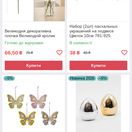
Набор (2шт) пасхальных
Великодня декоративна
украшений на подвесе
гілочка Великодній кролик
Цветок 10см 781-925
Готово до відправки
В наявності
66,50
38
₴
₴
70 ₴
40 ₴
Купити
Купити
–5%
Новинка 2026
–5%