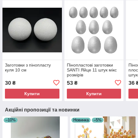
Заготовки з пінопласту
Пінопластові заготовки
Піно
куля 10 см
SANTI Яйце 11 штук мікс
плос
розмірів
штук
30
53
36
₴
₴
Купити
Купити
Акційні пропозиції та новинки
–10%
Новинка
–5%