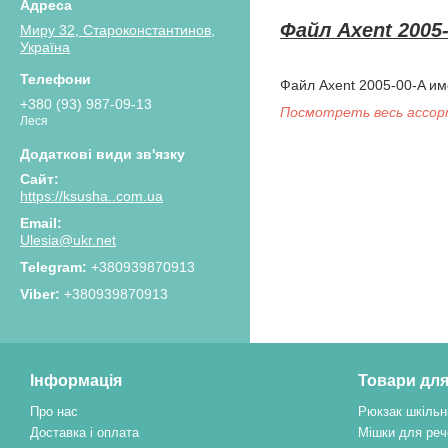
Файл Axent 2005
Миру 32, Староконстантинов,
Україна
Файл Axent 2005-00-A и
+380 (93) 987-09-13
Посмотреть весь ассо
Леся
https://ksusha..com.ua
Ulesia@ukr.net
+380939870913
+380939870913
Інформація
Товари для
Про нас
Рюкзак шкільн
Доставка і оплата
Мішки для реч