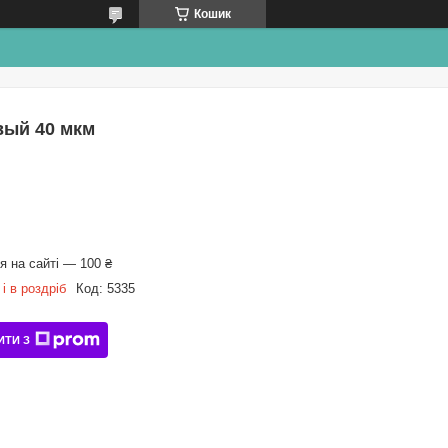
Кошик
вый 40 мкм
 на сайті — 100 ₴
і в роздріб
Код:
5335
ИТИ З