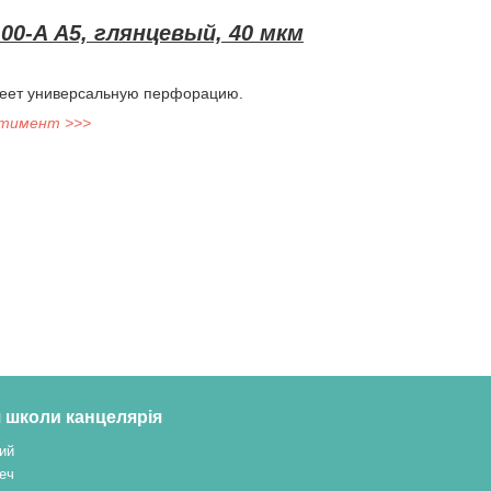
-00-A А5, глянцевый, 40 мкм
меет универсальную перфорацию.
ртимент >>>
 школи канцелярія
ий
еч