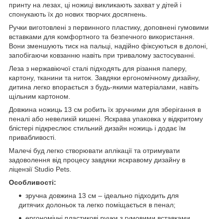
принту на лезах, ці ножиці викликають захват у дітей і
спонукають їх до нових творчих досягнень.
Ручки виготовлені з первинного пластику, доповнені гумовими
вставками для комфортного та безпечного використання.
Вони зменшують тиск на пальці, надійно фіксуються в долоні,
запобігаючи ковзанню навіть при тривалому застосуванні.
Леза з нержавіючої сталі підходять для різання паперу,
картону, тканини та ниток. Завдяки ергономічному дизайну,
дитина легко впорається з будь-якими матеріалами, навіть
щільним картоном.
Довжина ножиць 13 см робить їх зручними для зберігання в
пеналі або невеликій кишені. Яскрава упаковка у відкритому
блістері підкреслює стильний дизайн ножиць і додає їм
привабливості.
Малечі буд легко створювати аплікації та отримувати
задоволення від процесу завдяки яскравому дизайну в
ліцензії Studio Pets.
Особливості:
зручна довжина 13 см – ідеально підходить для
дитячих долоньок та легко поміщається в пенал;
ергономічні пластикові ручки з гумовими вставками