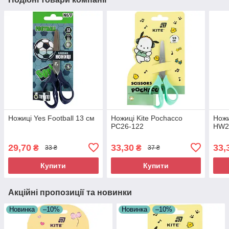
Ножиці Yes Football 13 см
Ножиці Kite Pochacco
Ножи
PC26-122
HW2
29,70
33,30
33,
₴
₴
33 ₴
37 ₴
Купити
Купити
Акційні пропозиції та новинки
Новинка
–10%
Новинка
–10%