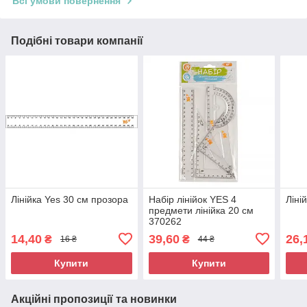
Всі умови повернення
Подібні товари компанії
Лінійка Yes 30 см прозора
Набір лінійок YES 4
Ліні
предмети лінійка 20 см
370262
14,40
39,60
26,
₴
₴
16 ₴
44 ₴
Купити
Купити
Акційні пропозиції та новинки