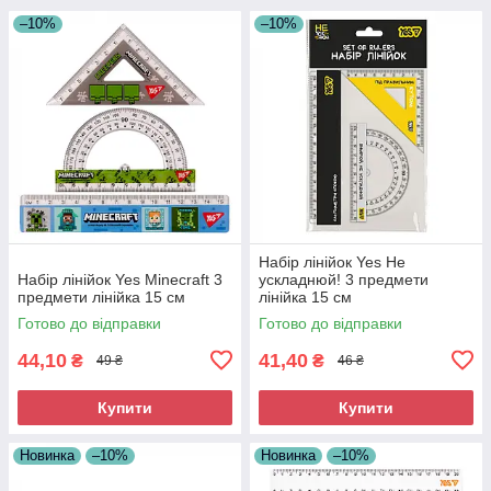
–10%
–10%
Набір лінійок Yes Не
Набір лінійок Yes Minecraft 3
ускладнюй! 3 предмети
предмети лінійка 15 см
лінійка 15 см
Готово до відправки
Готово до відправки
44,10
41,40
₴
₴
49 ₴
46 ₴
Купити
Купити
Новинка
–10%
Новинка
–10%