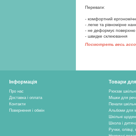
Переваги:
- комфортний ергономічн
- легке та рівномірне на
- не деформує поверхню
- швидке склеювання
Посмотреть весь асс
Інформація
Товари для
Про нас
Рюкзак шкільн
Доставка і оплата
Мішки для реч
Контакти
Пенали шкільн
Повернення і обмін
Альбоми для 
Шкільні щоден
Школа і дитяча
Ручки, олівці
Незвичні пода