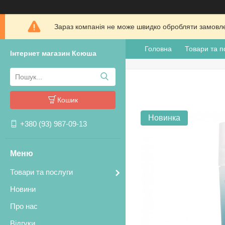
Зараз компанія не може швидко обробляти замовлен
Головна
Товари та п
Інтернет магазин Ксюша
Кошик
Новинка
+380 (93) 987-09-13
Товари та послуги
Новини
Про нас
Відгуки