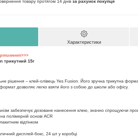
овернення товару протягом 14 днів
за рахунок покупця
Характеристики
ортимент>>>
n трикутний 15г
ьне рішення – клей-олівець Yes Fusion. Його зручна трикутна форм
формат дозволяє легко взяти його з собою до школи або офісу.
анізм забезпечує дозоване нанесення клею, значно спрощуючи про
 на полімерній основі ACR
блакитним відтінком
атичний дисплей-бокс, 24 шт у коробці