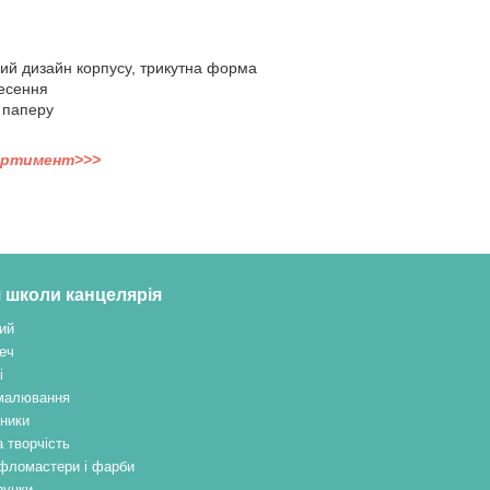
ий дизайн корпусу, трикутна форма
несення
 паперу
ортимент>>>
 школи канцелярія
ий
еч
і
малювання
ники
 творчість
, фломастери і фарби
рунки