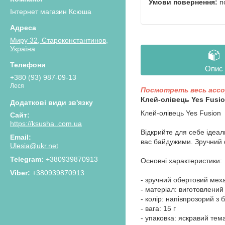
п
Інтернет магазин Ксюша
Миру 32, Староконстантинов,
Україна
Опис
+380 (93) 987-09-13
Леся
Посмотреть весь асс
Клей-олівець Yes Fusio
Клей-олівець Yes Fusion
https://ksusha..com.ua
Відкрийте для себе ідеал
вас байдужими. Зручний 
Ulesia@ukr.net
+380939870913
Основні характеристики:
+380939870913
- зручний обертовий мех
- матеріал: виготовлений
- колір: напівпрозорий з 
- вага: 15 г
- упаковка: яскравий тем