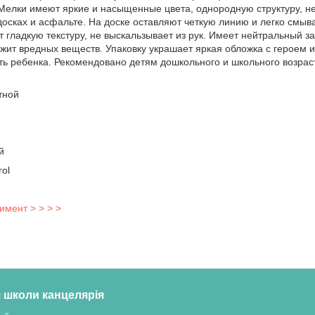
Мелки имеют яркие и насыщенные цвета, однородную структуру, н
осках и асфальте. На доске оставляют четкую линию и легко смыв
ет гладкую текстуру, не выскальзывает из рук. Имеет нейтральный 
жит вредных веществ. Упаковку украшает яркая обложка с героем и
ть ребенка. Рекомендовано детям дошкольного и школьного возраст
тной
й
ol
имент > > > >
 школи канцелярія