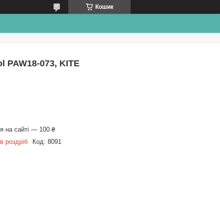
Кошик
ol PAW18-073, KITE
 на сайті — 100 ₴
в роздріб
Код:
8091