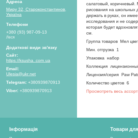
салатовый, коричневый. 
Миру 32, Староконстантинов,
рисования на школьных д
Україна
держать в руках, он име
исследования и не содер
которая будет вдохновля
+380 (93) 987-09-13
см.
Леся
Группа товаров Мел цве
Мин. отгрузка 1
Упаковка набор
https://ksusha..com.ua
Коллекция лицензионны
Ulesia@ukr.net
Лицензия/серия Paw Patr
+380939870913
Количество цветов 6
+380939870913
Просмотреть весь ассорт
Інформація
Товари для