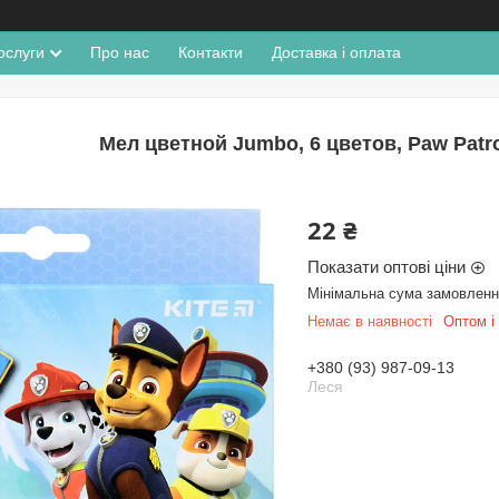
ослуги
Про нас
Контакти
Доставка і оплата
Мел цветной Jumbo, 6 цветов, Paw Patr
22 ₴
Показати оптові ціни
Мінімальна сума замовлення
Немає в наявності
Оптом і 
+380 (93) 987-09-13
Леся