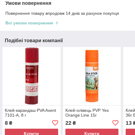
Умови повернення
Повернення товару впродовж 14 днів за рахунок покупця
Всі умови повернення
Подібні товари компанії
Клей-карандаш PVA Axent
Клей-олівець PVP Yes
Клей
7101-A, 8 г
Orange Line 15г
36г 
8
22
13
₴
₴
Купити
Купити