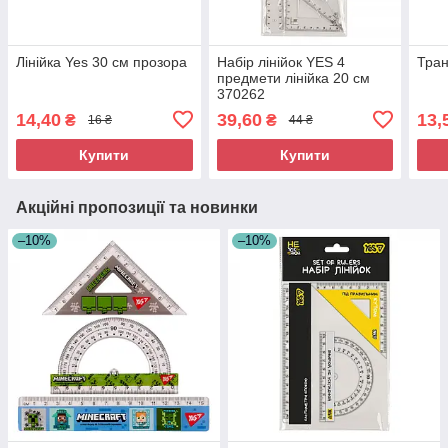
Лінійка Yes 30 см прозора
Набір лінійок YES 4
Тран
предмети лінійка 20 см
370262
14,40
39,60
13,
₴
₴
16 ₴
44 ₴
Купити
Купити
Акційні пропозиції та новинки
–10%
–10%