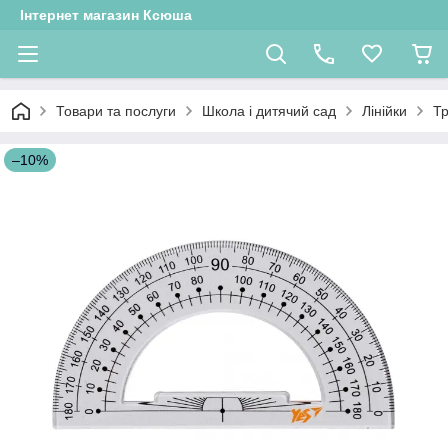
Інтернет магазин Ксюша
Товари та послуги
Школа і дитячий сад
Лінійки
Т
–10%