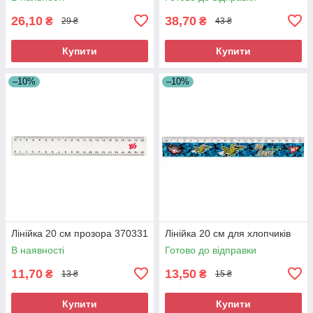
26,10
38,70
₴
₴
29 ₴
43 ₴
Купити
Купити
–10%
–10%
Лінійка 20 см прозора 370331
Лінійка 20 см для хлопчиків
В наявності
Готово до відправки
11,70
13,50
₴
₴
13 ₴
15 ₴
Купити
Купити