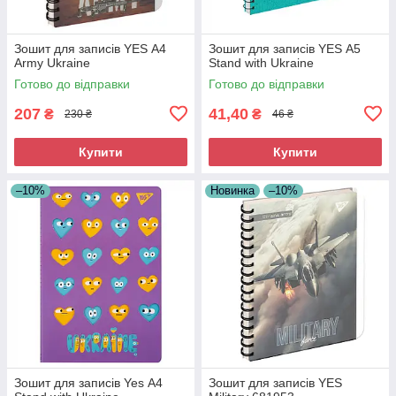
Зошит для записів YES А4
Зошит для записів YES А5
Army Ukraine
Stand with Ukraine
Готово до відправки
Готово до відправки
207
41,40
₴
₴
230 ₴
46 ₴
Купити
Купити
–10%
Новинка
–10%
Зошит для записів Yes А4
Зошит для записів YES