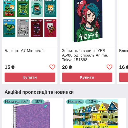
Блокнот А7 Minecraft
Зошит для записів YES
Блок
А6/80 од. спіраль Anime.
Tokyo 151898
15
20
16
₴
₴
Купити
Купити
Акційні пропозиції та новинки
Новинка 2024
–10%
Новинка
–10%