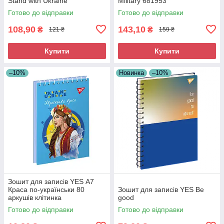
Stand with Ukraine
Military 681953
Готово до відправки
Готово до відправки
108,90
143,10
₴
₴
121 ₴
159 ₴
Купити
Купити
–10%
Новинка
–10%
Зошит для записів YES А7
Краса по-українськи 80
Зошит для записів YES Be
аркушів клітинка
good
Готово до відправки
Готово до відправки