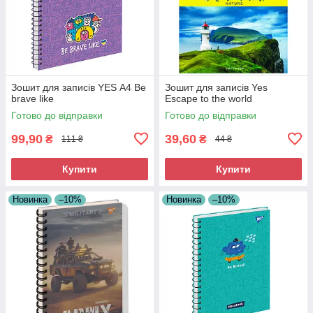
Зошит для записів YES А4 Be
Зошит для записів Yes
brave like
Escape to the world
Готово до відправки
Готово до відправки
99,90
39,60
₴
₴
111 ₴
44 ₴
Купити
Купити
Новинка
–10%
Новинка
–10%