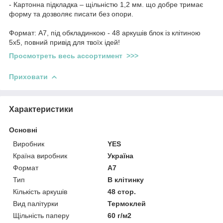
- Картонна підкладка – щільністю 1,2 мм. що добре тримає
форму та дозволяє писати без опори.
Формат: А7, під обкладинкою - 48 аркушів блок із клітиною
5х5, повний привід для твоїх ідей!
Просмотреть весь асcортимент >>>
Приховати
Характеристики
Основні
Виробник
YES
Країна виробник
Україна
Формат
A7
Тип
В клітинку
Кількість аркушів
48 стор.
Вид палітурки
Термоклей
Щільність паперу
60 г/м2