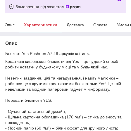
Замовлення під захистом
Опис
Характеристики
Доставка
Оплата
Умови 
Опис
Блокнот Yes Pusheen А7 48 аркушів клітинка
Креативні кишенькові блокноти від Yes – це чудовий спосіб
робити нотатки у будь-якому місці та у будь-який час.
Невеликі завдання, цілі та нагадування, і навіть малюнки –
роби все це з крутими креативними блокнотами Yes! Це твій
невеликий та модний паперовий гаджет міні-формату.
Переваги блокноти YES:
- Сучасний та стильний дизайн;
- Щільна картонна обкладинка (170 г/м²) – стійка до зносу та
пошкоджень;
- Якісний папір (60 г/м²) – білий офсет для зручного листа;