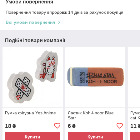
Умови повернення
Повернення товару впродовж 14 днів за рахунок покупця
Всі умови повернення
Подібні товари компанії
Гумка фігурна Yes Anime
Ластик Koh-i-noor Blue
Гумк
Star
cat 
18
6
11
₴
₴
Купити
Купити