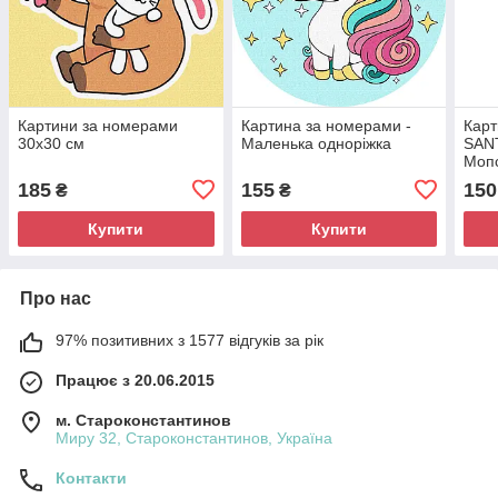
Картини за номерами
Картина за номерами -
Карт
30х30 см
Маленька одноріжка
SANT
Моп
185
155
150
₴
₴
Купити
Купити
Про нас
97% позитивних з 1577 відгуків за рік
Працює з 20.06.2015
м. Староконстантинов
Миру 32, Староконстантинов, Україна
Контакти