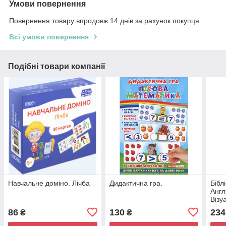
Умови повернення
Повернення товару впродовж 14 днів за рахунок покупця
Всі умови повернення
Подібні товари компанії
Навчальне доміно. Лічба
Дидактична гра.
Бібл
Англ
Візу
1-2 
86
130
234
₴
₴