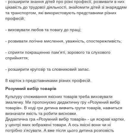
- розширити знання дітей про різні професії, розвивати в них
цікавість до трудової діяльності, знайомити дітей зі знаряддям
та транспортом, які використовують представники різних
професій;
- виховувати любов та повагу до праці;
- розвивати логічне мислення, уважність, спостережливість;
- сприяти покращенню пам'яті, зорового та слухового
сприйняття;
- розширити кругозір та словниковий запас.
8 карток з представниками різних професій.
Розумний вибір товарів
Культуру споживання якісних товарів треба виховувати
змалечку. Ми пропонуємо дидактичну гру «Розумний вибір
товарів». В ході гри дитина вивчить групи товарів, навчиться
визначати якість та робити висновки.
Дидактична гра «Розумний вибір товарів» - це яскраві картки,
у центрі яких зображені товари. А ось якісні вони чи ні
потрібно з’ясувати. А вже після цього дитина розповість