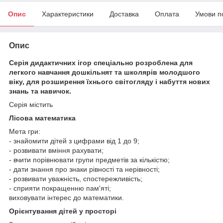
Опис
Характеристики
Доставка
Оплата
Умови п
Опис
Серія дидактичних ігор спеціально розроблена для
легкого навчання дошкільнят та школярів молодшого
віку, для розширення їхнього світогляду і набуття нових
знань та навичок.
Серія містить
Лісова математика
Мета гри:
- знайомити дітей з цифрами від 1 до 9;
- розвивати вміння рахувати;
- вчити порівнювати групи предметів за кількістю;
- дати знання про знаки рівності та нерівності;
- розвивати уважність, спостережливість;
- сприяти покращенню пам'яті;
виховувати інтерес до математики.
Орієнтування дітей у просторі