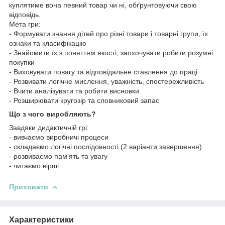
куплятиме вона певний товар чи ні, обґрунтовуючи свою
відповідь.
Мета гри:
- Формувати знання дітей про різні товари і товарні групи, їх
ознаки та класифікацію
- Знайомити їх з поняттям якості, заохочувати робити розумні
покупки
- Виховувати повагу та відповідальне ставлення до праці
- Розвивати логічне мислення, уважність, спостережливість
- Вчити аналізувати та робити висновки
- Розширювати кругозір та словниковий запас
Що з чого виробляють?
Завдяки дидактичній грі:
- вивчаємо виробничі процеси
- складаємо логічні послідовності (2 варіанти завершення)
- розвиваємо пам'ять та увагу
- читаємо вірші
Приховати
Характеристики