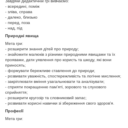
Завдяки дидактичній грі вивчаємо:
- всередині, поміж
- зліва, справа
- далеко, близько
- перед, поза
- над, під
Природні явища
Мета гри:
- розширити знання дітей про природу;
- знайомити малюків з різними природними явищами та їх
проявами, дати уявлення про користь та шкоду, які вони
приносять;
- формувати бережливе ставлення до природи;
- розвивати уважність, спостережливість та логічне мислення;
- закріплювати вміння узагальнювати та аналізувати;
- сприяти покращенню пам'яті, зорового та слухового
сприйняття;
- розширити кругозір та словниковий запас;
- розвивати корисні навички зі збереження свого здоров'я.
ПрофесІї
Мета гри: