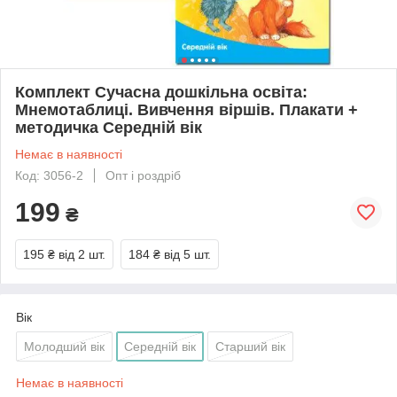
Комплект Сучасна дошкільна освіта:
Мнемотаблиці. Вивчення віршів. Плакати +
методичка Середній вік
Немає в наявності
Код: 3056-2
Опт і роздріб
199
₴
195 ₴
від 2 шт.
184 ₴
від 5 шт.
Вік
Молодший вік
Середній вік
Старший вік
Немає в наявності