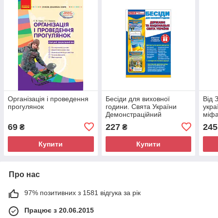
Організація і проведення
Бесіди для виховної
Від 
прогулянок
години. Свята України
укра
Демонстраційний
міфа
матеріал
69
227
245
₴
₴
Купити
Купити
Про нас
97% позитивних з 1581 відгука за рік
Працює з 20.06.2015