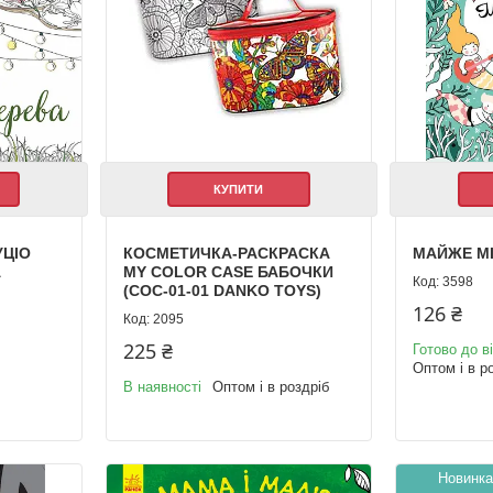
КУПИТИ
УЦІО
КОСМЕТИЧКА-РАСКРАСКА
МАЙЖЕ М
А
MY COLOR CASE БАБОЧКИ
3598
(COC-01-01 DANKO TOYS)
126 ₴
2095
225 ₴
Готово до в
Оптом і в р
В наявності
Оптом і в роздріб
Новинка