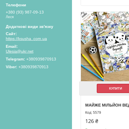
+380 (93) 987-09-13
Леся
https://ksusha..com.ua
Ulesia@ukr.net
+380939870913
+380939870913
КУПИТИ
МАЙЖЕ МІЛЬЙОН ВЕ
5579
126 ₴