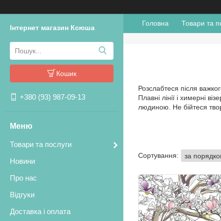
Головна
Товари та п
Інтернет магазин Ксюша
Кошик
Розслабтеся після важког
+380 (93) 987-09-13
Плавні лінії і химерні ві
людиною. Не бійтеся тво
Товари та послуги
Новини
Про нас
Відгуки
Доставка і оплата