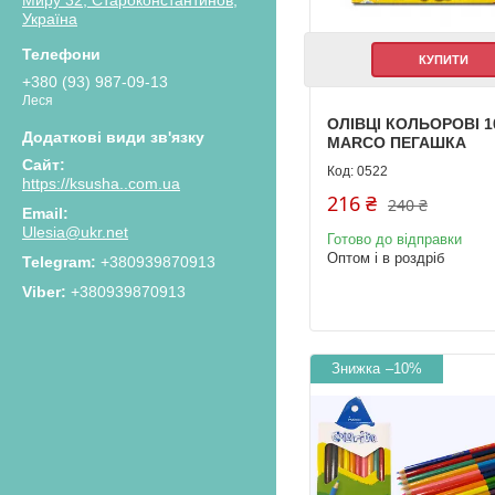
Україна
КУПИТИ
+380 (93) 987-09-13
Леся
ОЛІВЦІ КОЛЬОРОВІ 1
MARCO ПЕГАШКА
0522
https://ksusha..com.ua
216 ₴
240 ₴
Ulesia@ukr.net
Готово до відправки
Оптом і в роздріб
+380939870913
+380939870913
–10%