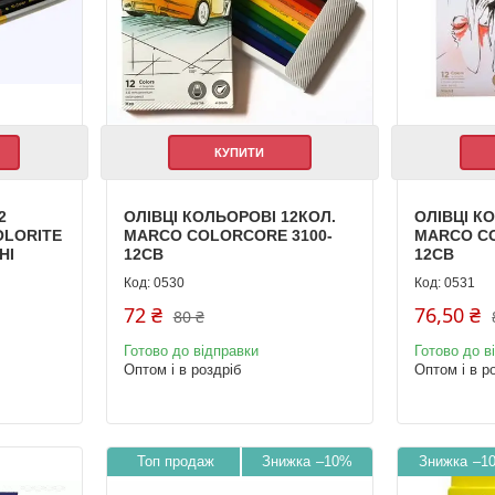
КУПИТИ
2
ОЛІВЦІ КОЛЬОРОВІ 12КОЛ.
ОЛІВЦІ К
OLORITE
MARCO COLORCORE 3100-
MARCO CO
НІ
12СВ
12СВ
0530
0531
72 ₴
76,50 ₴
80 ₴
Готово до відправки
Готово до в
Оптом і в роздріб
Оптом і в р
Топ продаж
–10%
–1