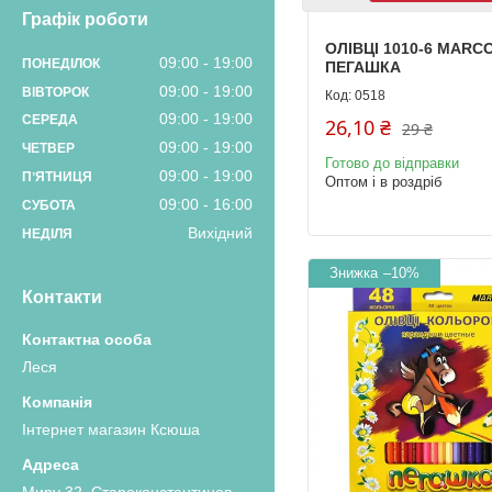
Графік роботи
ОЛІВЦІ 1010-6 MARC
09:00
19:00
ПОНЕДІЛОК
ПЕГАШКА
09:00
19:00
ВІВТОРОК
0518
09:00
19:00
СЕРЕДА
26,10 ₴
29 ₴
09:00
19:00
ЧЕТВЕР
Готово до відправки
09:00
19:00
ПʼЯТНИЦЯ
Оптом і в роздріб
09:00
16:00
СУБОТА
Вихідний
НЕДІЛЯ
–10%
Контакти
Леся
Інтернет магазин Ксюша
Миру 32, Староконстантинов,