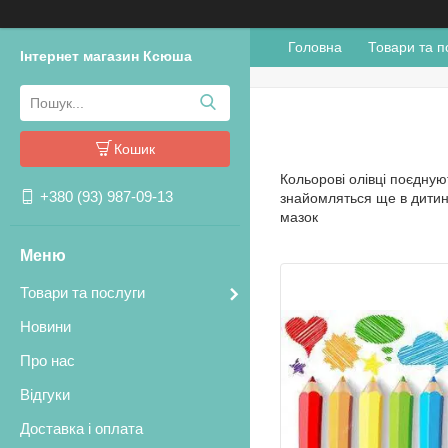
Головна
Товари та п
Інтернет магазин Ксюша
Кошик
Кольорові олівці поєдную
+380 (93) 987-09-13
знайомляться ще в дитинс
мазок
Товари та послуги
Новини
Про нас
Відгуки
Доставка і оплата