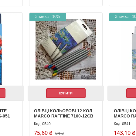
–10%
–1
КУПИТИ
ITE
ОЛІВЦІ КОЛЬОРОВІ 12 КОЛ
ОЛІВЦІ К
-051
MARCO RAFFINE 7100-12СВ
MARCO RA
0540
0541
75,60 ₴
143,10 ₴
84 ₴