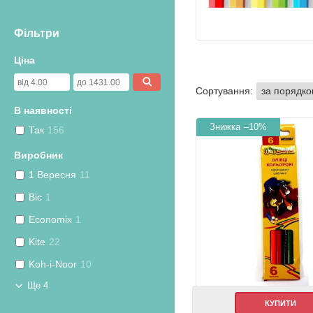
Фільтри
Ціна
В наявності
–10%
Так
156
Виробник
1 Вересня
11
Bic
1
Economix
1
Kite
22
Koh-i-Noor
10
Ще 4
КУПИТИ