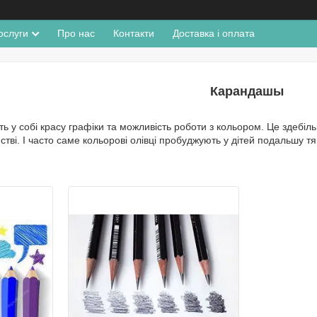
ослуги
Про нас
Контакти
Доставка і оплата
Карандашы
ть у собі красу графіки та можливість роботи з кольором. Це здебіл
тві. І часто саме кольорові олівці пробуджують у дітей подальшу тя